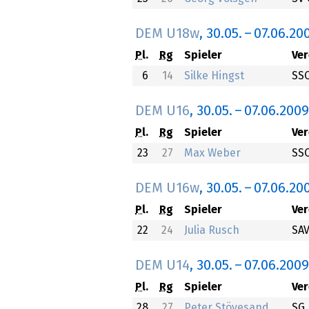
DEM U18w
,
30.05.
–
07.06.20
Pl.
Rg
Spieler
Ver
6
14
Silke Hingst
SSC
DEM U16
,
30.05.
–
07.06.2009
Pl.
Rg
Spieler
Ver
23
27
Max Weber
SSC
DEM U16w
,
30.05.
–
07.06.20
Pl.
Rg
Spieler
Ver
22
24
Julia Rusch
SAV
DEM U14
,
30.05.
–
07.06.2009
Pl.
Rg
Spieler
Ver
28
27
Peter Stövesand
SG