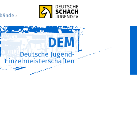
rbände
>
DEM
Deutsche Jugend-
Einzelmeisterschaften