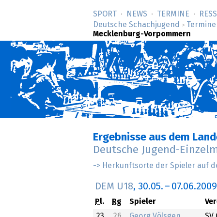
SPORT
NEWS
TERMINE
RES
Deutsche Schachjugend
Termine
>
Mecklenburg-Vorpommern
Ergebnisse aus dem Lan
Deutsche Jugend-Einzelm
-> Herkunftsorte der Spieler auf d
DEM U18
,
30.05.
–
07.06.2009
Pl.
Rg
Spieler
Ver
23
26
Georg Völsgen
SV 