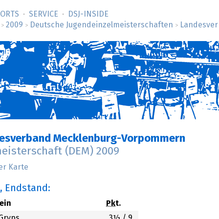
SORTS
SERVICE
DSJ-­INSIDE
2009
Deutsche Jugendeinzelmeisterschaften
Landesve
>
>
>
desverband Mecklenburg-Vorpommern
eisterschaft (DEM) 2009
er Karte
, Endstand:
ein
Pkt.
Gryps
3½
/ 9