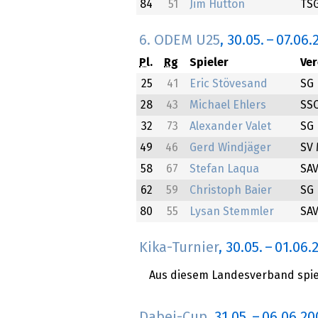
84
51
Jim Hutton
TSG
6. ODEM U25
,
30.05.
–
07.06.
Pl.
Rg
Spieler
Ver
25
41
Eric Stövesand
SG
28
43
Michael Ehlers
SSC
32
73
Alexander Valet
SG
49
46
Gerd Windjäger
SV 
58
67
Stefan Laqua
SAV
62
59
Christoph Baier
SG
80
55
Lysan Stemmler
SAV
Kika-Turnier
,
30.05.
–
01.06.
Aus diesem Landesverband spiel
Dabei-Cup
,
31.05.
–
06.06.20