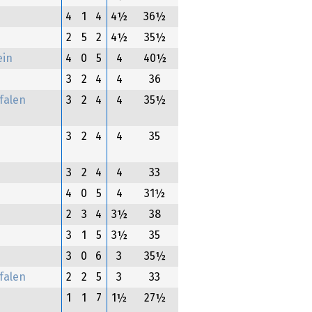
4
1
4
4½
36½
2
5
2
4½
35½
ein
4
0
5
4
40½
3
2
4
4
36
falen
3
2
4
4
35½
3
2
4
4
35
3
2
4
4
33
4
0
5
4
31½
2
3
4
3½
38
3
1
5
3½
35
3
0
6
3
35½
falen
2
2
5
3
33
1
1
7
1½
27½