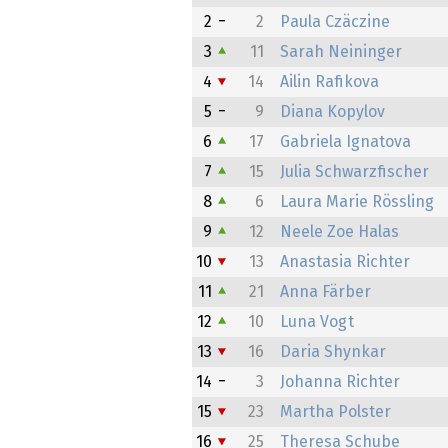
2
2
Paula Czäczine
3
11
Sarah Neininger
4
14
Ailin Rafikova
5
9
Diana Kopylov
6
17
Gabriela Ignatova
7
15
Julia Schwarzfischer
8
6
Laura Marie Rössling
9
12
Neele Zoe Halas
10
13
Anastasia Richter
11
21
Anna Färber
12
10
Luna Vogt
13
16
Daria Shynkar
14
3
Johanna Richter
15
23
Martha Polster
16
25
Theresa Schube