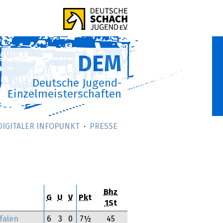
DEM
Deutsche Jugend-
Einzelmeisterschaften
DIGITALER INFOPUNKT
PRESSE
Bhz
G
U
V
Pkt
1St
falen
6
3
0
7½
45