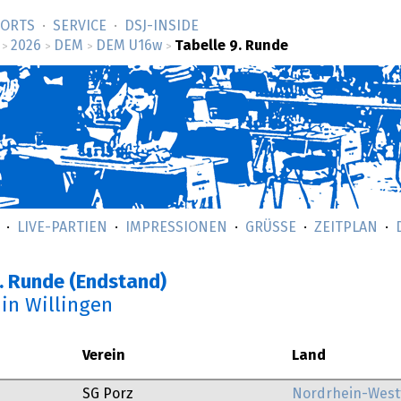
SORTS
SERVICE
DSJ-­INSIDE
2026
DEM
DEM U16w
Tabelle 9. Runde
>
>
>
>
LIVE-PARTIEN
IMPRESSIONEN
GRÜSSE
ZEITPLAN
. Runde (Endstand)
in Willingen
Verein
Land
SG Porz
Nordrhein-West