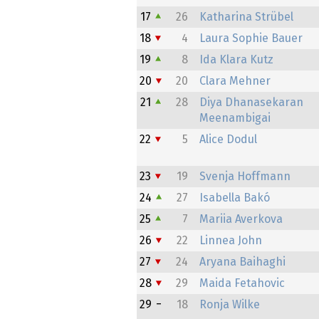
17
26
Katharina Strübel
18
4
Laura Sophie Bauer
19
8
Ida Klara Kutz
20
20
Clara Mehner
21
28
Diya Dhanasekaran
Meenambigai
22
5
Alice Dodul
23
19
Svenja Hoffmann
24
27
Isabella Bakó
25
7
Mariia Averkova
26
22
Linnea John
27
24
Aryana Baihaghi
28
29
Maida Fetahovic
29
18
Ronja Wilke