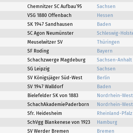
Chemnitzer SC Aufbau’95
Sachsen
VSG 1880 Offenbach
Hessen
SK 1947 Sandhausen
Baden
SC Agon Neumünster
Schleswig-Holst
Meuselwitzer SV
Thüringen
SF Roding
Bayern
Schachzwerge Magdeburg
Sachsen-Anhalt
SG Leipzig
Sachsen
SV Königsjäger Süd-West
Berlin
SV 1947 Walldorf
Baden
Bielefelder SK von 1883
Nordrhein-West
SchachAkademiePaderborn
Nordrhein-West
Sfr. Heidesheim
Rheinland-Pfalz
SchVgg Blankenese von 1923
Hamburg
SV Werder Bremen
Bremen