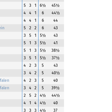
5
3
1
6½
45½
4
4
1
6
44½
4
4
1
6
44
ein
5
2
2
6
43
3
5
1
5½
43
5
1
3
5½
41
5
1
3
5½
38½
3
5
1
5½
37½
4
2
3
5
43
3
4
2
5
40½
falen
4
2
3
5
40
falen
3
4
2
5
39½
2
5
2
4½
44½
4
1
4
4½
40
3
3
3
4½
37