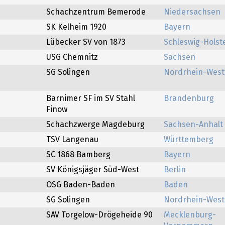
Schachzentrum Bemerode
Niedersachsen
SK Kelheim 1920
Bayern
Lübecker SV von 1873
Schleswig-Holst
USG Chemnitz
Sachsen
SG Solingen
Nordrhein-West
Barnimer SF im SV Stahl
Brandenburg
Finow
Schachzwerge Magdeburg
Sachsen-Anhalt
TSV Langenau
Württemberg
SC 1868 Bamberg
Bayern
SV Königsjäger Süd-West
Berlin
OSG Baden-Baden
Baden
SG Solingen
Nordrhein-West
SAV Torgelow-Drögeheide 90
Mecklenburg-