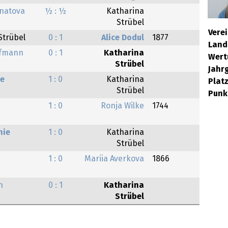
gnatova
½ : ½
Katharina
Strübel
Verei
Strübel
0 : 1
Alice Dodul
1877
Land
ffmann
0 : 1
Katharina
Wert
Strübel
Jahr
ie
1 : 0
Katharina
Platz
Strübel
Punk
1 : 0
Ronja Wilke
1744
hie
1 : 0
Katharina
Strübel
1 : 0
Mariia Averkova
1866
n
0 : 1
Katharina
Strübel