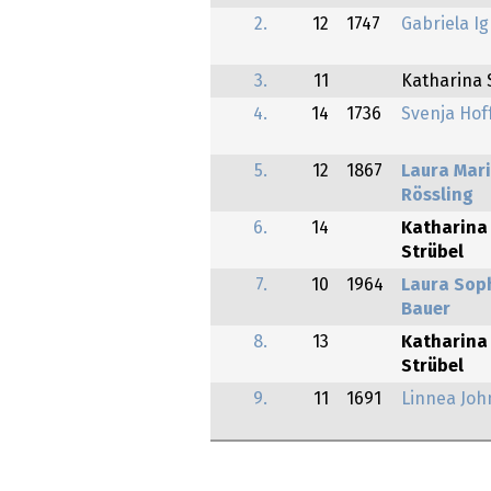
2.
12
1747
Gabriela I
3.
11
Katharina 
4.
14
1736
Svenja Ho
5.
12
1867
Laura Mar
Rössling
6.
14
Katharina
Strübel
7.
10
1964
Laura Sop
Bauer
8.
13
Katharina
Strübel
9.
11
1691
Linnea Joh