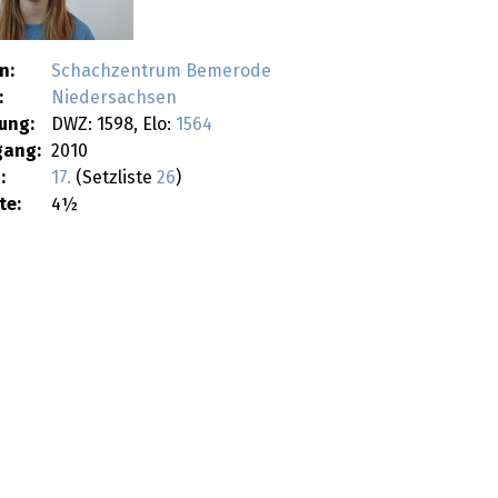
n:
Schachzentrum Bemerode
:
Niedersachsen
ung:
DWZ: 1598, Elo:
1564
gang:
2010
:
17.
(Setzliste
26
)
te:
4½