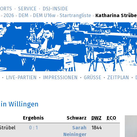
SORTS
SERVICE
DSJ-­INSIDE
2026
DEM
DEM U16w
Startrangliste
Katharina Strübe
>
>
>
>
>
LIVE-PARTIEN
IMPRESSIONEN
GRÜSSE
ZEITPLAN
in Willingen
Ergebnis
Schwarz
DWZ
ECO
Strübel
0 : 1
Sarah
1844
Neininger