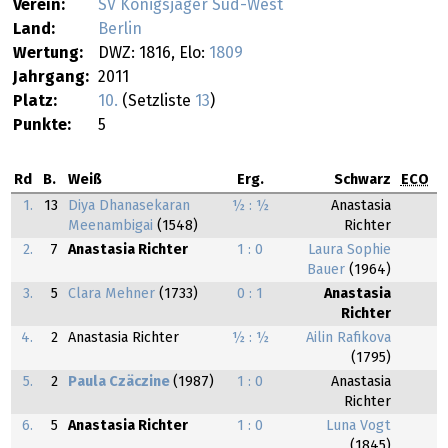
Verein:
SV Königsjäger Süd-West
Land:
Berlin
Wertung:
DWZ: 1816, Elo:
1809
Jahrgang:
2011
Platz:
10.
(Setzliste
13
)
Punkte:
5
Rd
B.
Weiß
Erg.
Schwarz
ECO
1.
13
Diya Dhanasekaran
½ : ½
Anastasia
Meenambigai
(1548)
Richter
2.
7
Anastasia Richter
1 : 0
Laura Sophie
Bauer
(1964)
3.
5
Clara Mehner
(1733)
0 : 1
Anastasia
Richter
4.
2
Anastasia Richter
½ : ½
Ailin Rafikova
(1795)
5.
2
Paula Czäczine
(1987)
1 : 0
Anastasia
Richter
6.
5
Anastasia Richter
1 : 0
Luna Vogt
(1845)