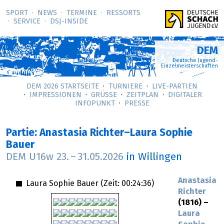
SPORT
NEWS
TERMINE
RESSORTS
SERVICE
DSJ-­INSIDE
DEM
Deutsche Jugend-
Einzelmeisterschaften
DEM 2026 STARTSEITE
TURNIERE
LIVE-PARTIEN
IMPRESSIONEN
GRÜSSE
ZEITPLAN
DIGITALER
INFOPUNKT
PRESSE
Partie: Anastasia Richter–Laura Sophie
Bauer
DEM U16w
23.
–
31.05.2026
in Willingen
Anastasia
Laura Sophie Bauer (Zeit:
00:24:36
)
Richter
(1816) –
Laura