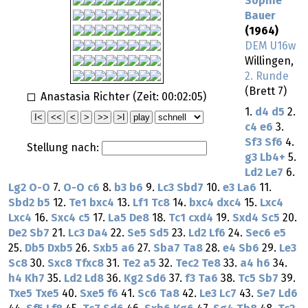
Sophie
Bauer
(1964)
DEM U16w
Willingen,
2. Runde
(Brett 7)
Anastasia Richter (Zeit:
00:02:05
)
1.
d4
d5
2.
c4
e6
3.
Sf3
Sf6
4.
Stellung nach:
g3
Lb4+
5.
Ld2
Le7
6.
Lg2
O-O
7.
O-O
c6
8.
b3
b6
9.
Lc3
Sbd7
10.
e3
La6
11.
Sbd2
b5
12.
Te1
bxc4
13.
Lf1
Tc8
14.
bxc4
dxc4
15.
Lxc4
Lxc4
16.
Sxc4
c5
17.
La5
De8
18.
Tc1
cxd4
19.
Sxd4
Sc5
20.
De2
Sb7
21.
Lc3
Da4
22.
Se5
Sd5
23.
Ld2
Lf6
24.
Sec6
e5
25.
Db5
Dxb5
26.
Sxb5
a6
27.
Sba7
Ta8
28.
e4
Sb6
29.
Le3
Sc8
30.
Sxc8
Tfxc8
31.
Te2
a5
32.
Tec2
Te8
33.
a4
h6
34.
h4
Kh7
35.
Ld2
Ld8
36.
Kg2
Sd6
37.
f3
Ta6
38.
Tc5
Sb7
39.
Txe5
Txe5
40.
Sxe5
f6
41.
Sc6
Ta8
42.
Le3
Lc7
43.
Se7
Ld6