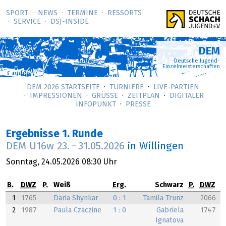
SPORT
NEWS
TERMINE
RESSORTS
SERVICE
DSJ-­INSIDE
DEM
Deutsche Jugend-
Einzelmeisterschaften
DEM 2026 STARTSEITE
TURNIERE
LIVE-PARTIEN
IMPRESSIONEN
GRÜSSE
ZEITPLAN
DIGITALER
INFOPUNKT
PRESSE
Ergebnisse 1. Runde
DEM U16w
23.
–
31.05.2026
in Willingen
Sonntag,
24.05.2026
08:30 Uhr
B.
DWZ
P.
Weiß
Erg.
Schwarz
P.
DWZ
1
1765
Daria Shynkar
0 : 1
Tamila Trunz
2066
2
1987
Paula Czäczine
1 : 0
Gabriela
1747
Ignatova