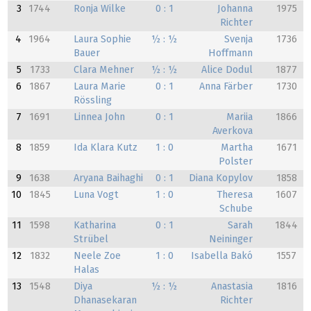
3
1744
Ronja Wilke
0 : 1
Johanna
1975
Richter
4
1964
Laura Sophie
½ : ½
Svenja
1736
Bauer
Hoffmann
5
1733
Clara Mehner
½ : ½
Alice Dodul
1877
6
1867
Laura Marie
0 : 1
Anna Färber
1730
Rössling
7
1691
Linnea John
0 : 1
Mariia
1866
Averkova
8
1859
Ida Klara Kutz
1 : 0
Martha
1671
Polster
9
1638
Aryana Baihaghi
0 : 1
Diana Kopylov
1858
10
1845
Luna Vogt
1 : 0
Theresa
1607
Schube
11
1598
Katharina
0 : 1
Sarah
1844
Strübel
Neininger
12
1832
Neele Zoe
1 : 0
Isabella Bakó
1557
Halas
13
1548
Diya
½ : ½
Anastasia
1816
Dhanasekaran
Richter