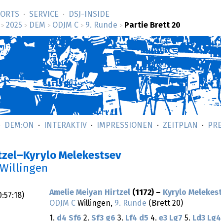
SORTS
SERVICE
DSJ-­INSIDE
2025
DEM
ODJM C
9. Runde
Partie Brett 20
>
>
>
>
>
DEM:ON
INTERAKTIV
IMPRESSIONEN
ZEITPLAN
PR
rtzel–Kyrylo Melekestsev
 Willingen
Amelie Meiyan Hirtzel
(1172) –
Kyrylo Melekes
0:57:18
)
ODJM C
Willingen,
9. Runde
(Brett 20)
1.
d4
Sf6
2.
Sf3
g6
3.
Lf4
d5
4.
e3
Lg7
5.
Ld3
Lg4