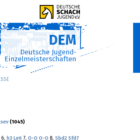
DEM
Deutsche Jugend-
Einzelmeisterschaften
ESSE
tsev
(1045)
6.
h3
Le6
7.
O-O
O-O
8.
Sbd2
Sfd7