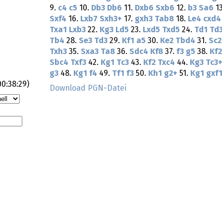
9.
c4
c5
10.
Db3
Db6
11.
Dxb6
Sxb6
12.
b3
Sa6
1
Sxf4
16.
Lxb7
Sxh3+
17.
gxh3
Tab8
18.
Le4
cxd4
Txa1
Lxb3
22.
Kg3
Ld5
23.
Lxd5
Txd5
24.
Td1
Td
Tb4
28.
Se3
Td3
29.
Kf1
a5
30.
Ke2
Tbd4
31.
Sc2
Txh3
35.
Sxa3
Ta8
36.
Sdc4
Kf8
37.
f3
g5
38.
Kf2
Sbc4
Txf3
42.
Kg1
Tc3
43.
Kf2
Txc4
44.
Kg3
Tc3
g3
48.
Kg1
f4
49.
Tf1
f3
50.
Kh1
g2+
51.
Kg1
gxf
00:38:29
)
Download PGN-Datei