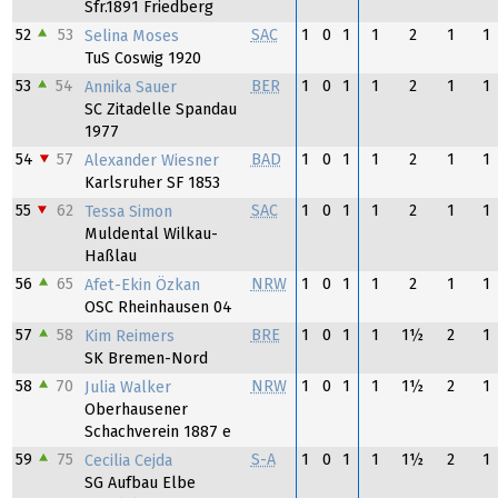
Sfr.1891 Friedberg
52
53
SAC
1
0
1
1
2
1
1
Selina Moses
TuS Coswig 1920
53
54
BER
1
0
1
1
2
1
1
Annika Sauer
SC Zitadelle Spandau
1977
54
57
BAD
1
0
1
1
2
1
1
Alexander Wiesner
Karlsruher SF 1853
55
62
SAC
1
0
1
1
2
1
1
Tessa Simon
Muldental Wilkau-
Haßlau
56
65
NRW
1
0
1
1
2
1
1
Afet-Ekin Özkan
OSC Rheinhausen 04
57
58
BRE
1
0
1
1
1½
2
1
Kim Reimers
SK Bremen-Nord
58
70
NRW
1
0
1
1
1½
2
1
Julia Walker
Oberhausener
Schachverein 1887 e
59
75
S-A
1
0
1
1
1½
2
1
Cecilia Cejda
SG Aufbau Elbe