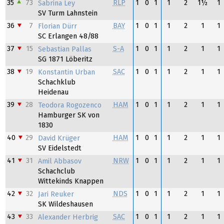
35
73
RLP
1
0
1
1
2
1½
1
Sabrina Ley
SV Turm Lahnstein
36
7
BAY
1
0
1
1
2
1
1
Florian Dürr
SC Erlangen 48/88
37
15
S-A
1
0
1
1
2
1
1
Sebastian Pallas
SG 1871 Löberitz
38
19
SAC
1
0
1
1
2
1
1
Konstantin Urban
Schachklub
Heidenau
39
28
HAM
1
0
1
1
2
1
1
Teodora Rogozenco
Hamburger SK von
1830
40
29
HAM
1
0
1
1
2
1
1
David Krüger
SV Eidelstedt
41
31
NRW
1
0
1
1
2
1
1
Amil Abbasov
Schachclub
Wittekinds Knappen
42
32
NDS
1
0
1
1
2
1
1
Jari Reuker
SK Wildeshausen
43
33
SAC
1
0
1
1
2
1
1
Alexander Herbrig