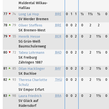
Muldental Wilkau-
Haßlau
77
74
BRE
0
1
1
½
1½
½
0
Long Lai Hop
SV Werder Bremen
78
79
BRE
0
0
2
0
2
2
Oliver Steffens
SK Bremen-West
79
55
BER
0
0
2
0
2
1½
0
Henrik Hesse
SG Grün-Weiß
Baumschulenweg
80
72
BAD
0
0
2
0
2
1½
0
Tabea Lohrmann
SK Freiburg
Zähringen 1887
81
85
BAY
0
0
2
0
2
1½
0
Dilan Hacklinger
SK Buchloe
82
93
THÜ
0
0
2
0
2
1½
0
Theresa Charlotte
Schulz
SV Empor Erfurt
83
98
BRA
0
0
2
0
2
1½
0
Laura Friedrich
SV Glück auf
Rüdersdorf