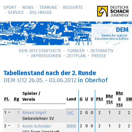
SPORT
NEWS
TERMINE
RESSORTS
SERVICE
DSJ-­INSIDE
DEM
Deutsche Jugend-
Einzelmeisterschaften
DEM 2012 STARTSEITE
TURNIER
INTERAKTIV
IMPRESSIONEN
ZEITPLAN
PRESSE
Tabellenstand nach der 2. Runde
DEM U12
26.05.
–
03.06.2012
in Oberhof
Bhz
Spieler
Bhz
Pl.
Rg
Land
G
U
V
Pkt
II
SW
Verein
1St
1St
Roven Vogel
1
1
SAC
2
0
0
2
1
2
2
Siebenlehner SV
2
2
NRW
2
0
0
2
1
2
2
Kevin Schröder