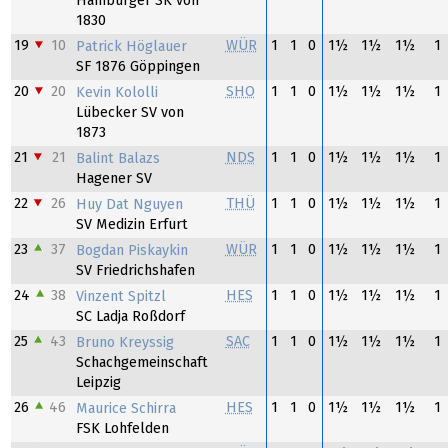
Hamburger SK von
1830
19
10
WÜR
1
1
0
1½
1½
1½
1
Patrick Höglauer
SF 1876 Göppingen
20
20
SHO
1
1
0
1½
1½
1½
1
Kevin Kololli
Lübecker SV von
1873
21
21
NDS
1
1
0
1½
1½
1½
1
Balint Balazs
Hagener SV
22
26
THÜ
1
1
0
1½
1½
1½
1
Huy Dat Nguyen
SV Medizin Erfurt
23
37
WÜR
1
1
0
1½
1½
1½
1
Bogdan Piskaykin
SV Friedrichshafen
24
38
HES
1
1
0
1½
1½
1½
1
Vinzent Spitzl
SC Ladja Roßdorf
25
43
SAC
1
1
0
1½
1½
1½
1
Bruno Kreyssig
Schachgemeinschaft
Leipzig
26
46
HES
1
1
0
1½
1½
1½
1
Maurice Schirra
FSK Lohfelden