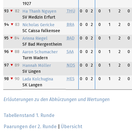
1927
93
82
THÜ
0
0
2
0
1
2
0
Ha Thanh Nguyen
SV Medizin Erfurt
94
83
BRA
0
0
2
0
1
2
0
Nicholas Gericke
SC Caissa Falkensee
95
84
BAD
0
0
2
0
1
2
0
Arinna Riegel
SF Bad Mergentheim
96
88
SAA
0
0
2
0
1
2
0
Aaron Schumacher
Turm Wadern
97
89
NDS
0
0
2
0
1
2
0
Hannah Möller
SV Lingen
98
90
HES
0
0
2
0
1
2
0
Lada Kolchugina
SK Langen
Erläuterungen zu den Abkürzungen und Wertungen
Tabellenstand 1. Runde
Paarungen der 2. Runde
|
Übersicht