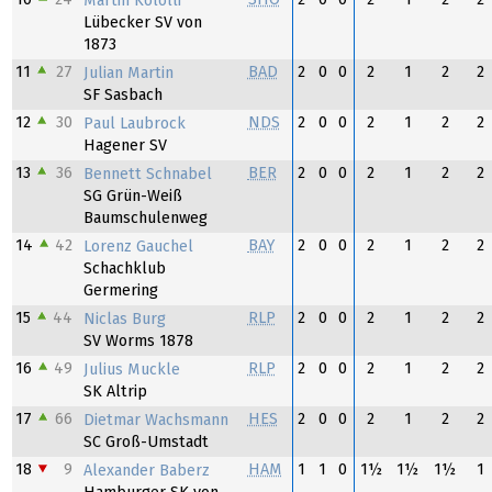
Martin Kololli
Lübecker SV von
1873
11
27
BAD
2
0
0
2
1
2
2
Julian Martin
SF Sasbach
12
30
NDS
2
0
0
2
1
2
2
Paul Laubrock
Hagener SV
13
36
BER
2
0
0
2
1
2
2
Bennett Schnabel
SG Grün-Weiß
Baumschulenweg
14
42
BAY
2
0
0
2
1
2
2
Lorenz Gauchel
Schachklub
Germering
15
44
RLP
2
0
0
2
1
2
2
Niclas Burg
SV Worms 1878
16
49
RLP
2
0
0
2
1
2
2
Julius Muckle
SK Altrip
17
66
HES
2
0
0
2
1
2
2
Dietmar Wachsmann
SC Groß-Umstadt
18
9
HAM
1
1
0
1½
1½
1½
1
Alexander Baberz