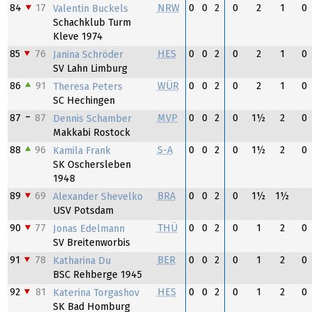
84
17
NRW
0
0
2
0
2
1
0
Valentin Buckels
Schachklub Turm
Kleve 1974
85
76
HES
0
0
2
0
2
1
0
Janina Schröder
SV Lahn Limburg
86
91
WÜR
0
0
2
0
2
1
0
Theresa Peters
SC Hechingen
87
87
MVP
0
0
2
0
1½
2
0
Dennis Schamber
Makkabi Rostock
88
96
S-A
0
0
2
0
1½
2
0
Kamila Frank
SK Oschersleben
1948
89
69
BRA
0
0
2
0
1½
1½
Alexander Shevelko
USV Potsdam
90
77
THÜ
0
0
2
0
1
2
0
Jonas Edelmann
SV Breitenworbis
91
78
BER
0
0
2
0
1
2
0
Katharina Du
BSC Rehberge 1945
92
81
HES
0
0
2
0
1
2
0
Katerina Torgashov
SK Bad Homburg