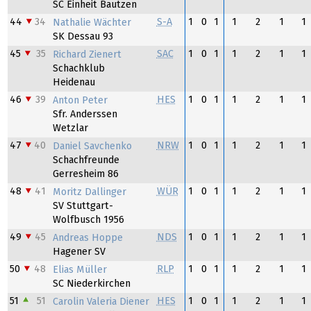
SC Einheit Bautzen
44
34
S-A
1
0
1
1
2
1
1
Nathalie Wächter
SK Dessau 93
45
35
SAC
1
0
1
1
2
1
1
Richard Zienert
Schachklub
Heidenau
46
39
HES
1
0
1
1
2
1
1
Anton Peter
Sfr. Anderssen
Wetzlar
47
40
NRW
1
0
1
1
2
1
1
Daniel Savchenko
Schachfreunde
Gerresheim 86
48
41
WÜR
1
0
1
1
2
1
1
Moritz Dallinger
SV Stuttgart-
Wolfbusch 1956
49
45
NDS
1
0
1
1
2
1
1
Andreas Hoppe
Hagener SV
50
48
RLP
1
0
1
1
2
1
1
Elias Müller
SC Niederkirchen
51
51
HES
1
0
1
1
2
1
1
Carolin Valeria Diener