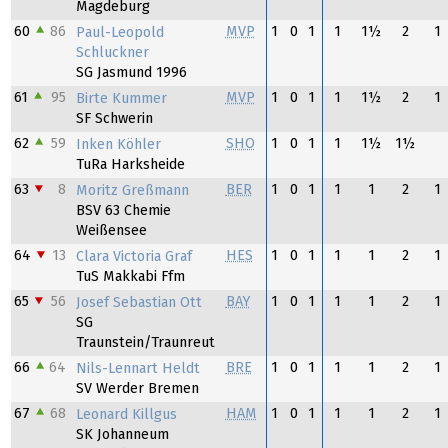
Magdeburg
60
86
MVP
1
0
1
1
1½
2
1
Paul-Leopold
Schluckner
SG Jasmund 1996
61
95
MVP
1
0
1
1
1½
2
1
Birte Kummer
SF Schwerin
62
59
SHO
1
0
1
1
1½
1½
Inken Köhler
TuRa Harksheide
63
8
BER
1
0
1
1
1
2
1
Moritz Greßmann
BSV 63 Chemie
Weißensee
64
13
HES
1
0
1
1
1
2
1
Clara Victoria Graf
TuS Makkabi Ffm
65
56
BAY
1
0
1
1
1
2
1
Josef Sebastian Ott
SG
Traunstein/Traunreut
66
64
BRE
1
0
1
1
1
2
1
Nils-Lennart Heldt
SV Werder Bremen
67
68
HAM
1
0
1
1
1
2
1
Leonard Killgus
SK Johanneum