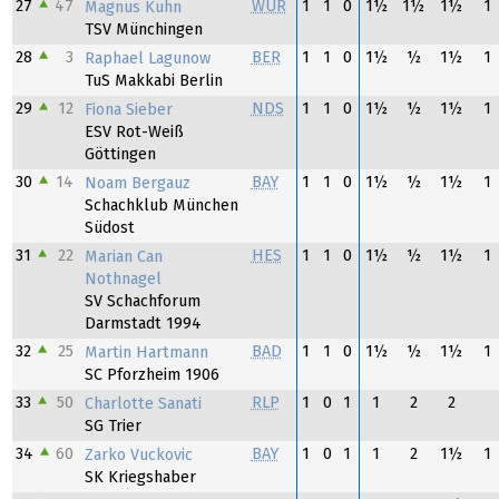
27
47
WÜR
1
1
0
1½
1½
1½
1
Magnus Kuhn
TSV Münchingen
28
3
BER
1
1
0
1½
½
1½
1
Raphael Lagunow
TuS Makkabi Berlin
29
12
NDS
1
1
0
1½
½
1½
1
Fiona Sieber
ESV Rot-Weiß
Göttingen
30
14
BAY
1
1
0
1½
½
1½
1
Noam Bergauz
Schachklub München
Südost
31
22
HES
1
1
0
1½
½
1½
1
Marian Can
Nothnagel
SV Schachforum
Darmstadt 1994
32
25
BAD
1
1
0
1½
½
1½
1
Martin Hartmann
SC Pforzheim 1906
33
50
RLP
1
0
1
1
2
2
Charlotte Sanati
SG Trier
34
60
BAY
1
0
1
1
2
1½
1
Zarko Vuckovic
SK Kriegshaber