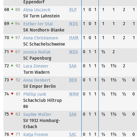
Eppendorf
68
80
RLP
1
0
1
1
1
2
1
Alina Usczeck
SV Turm Lahnstein
69
94
NDS
1
0
1
1
1
2
1
Esther ter Stal
SK Nordhorn-Blanke
70
97
HAM
1
0
1
1
1
2
1
Anna Christiansen
SC Schachelschweine
71
67
NDS
0
1
1
½
2
Jessica Wallat
SC Papenburg
72
92
SAA
0
1
1
½
1½
2
Luca Zimmer
Turm Wadern
73
52
BER
0
1
1
½
1½
½
0
Anna Denkert
SV Empor Berlin
74
61
NRW
0
1
1
½
1½
½
0
Phillip Junk
Schachclub Hiltrup
86
75
63
SAA
0
1
1
½
1½
½
0
Sophie Müller
SV 1932 Homburg-
Erbach
76
71
SAC
0
1
1
½
1½
½
0
Katja Fromm