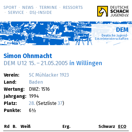
SPORT
NEWS
TERMINE
RESSORTS
SERVICE
DSJ-­INSIDE
DEM
Deutsche Jugend-
Einzelmeisterschaften
Simon Ohnmacht
DEM U12
15.
–
21.05.2005
in Willingen
Verein:
SC Mühlacker 1923
Land:
Baden
Wertung:
DWZ: 1516
Jahrgang:
1994
Platz:
28.
(Setzliste
37
)
Punkte:
6½
Rd
B.
Weiß
Erg.
Schwarz
ECO