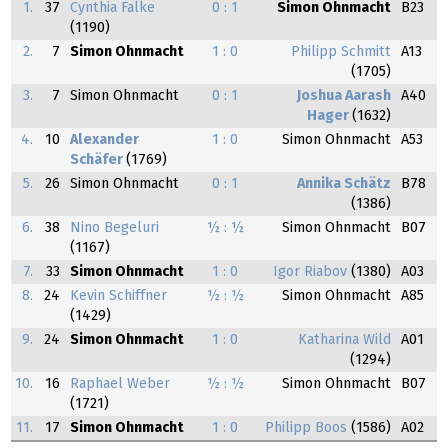
1.
37
Cynthia Falke
0 : 1
Simon Ohnmacht
B23
(1190)
2.
7
Simon Ohnmacht
1 : 0
Philipp Schmitt
A13
(1705)
3.
7
Simon Ohnmacht
0 : 1
Joshua Aarash
A40
Hager
(1632)
4.
10
Alexander
1 : 0
Simon Ohnmacht
A53
Schäfer
(1769)
5.
26
Simon Ohnmacht
0 : 1
Annika Schätz
B78
(1386)
6.
38
Nino Begeluri
½ : ½
Simon Ohnmacht
B07
(1167)
7.
33
Simon Ohnmacht
1 : 0
Igor Riabov
(1380)
A03
8.
24
Kevin Schiffner
½ : ½
Simon Ohnmacht
A85
(1429)
9.
24
Simon Ohnmacht
1 : 0
Katharina Wild
A01
(1294)
10.
16
Raphael Weber
½ : ½
Simon Ohnmacht
B07
(1721)
11.
17
Simon Ohnmacht
1 : 0
Philipp Boos
(1586)
A02