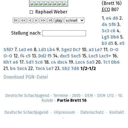
(Brett 16)
ECO
B07
Raphael Weber
1.
e4
d6
2.
d4
Sf6
3.
Sc3
c6
4.
Stellung nach:
Lg5
Db6
5.
b3
d5
6.
e5
Sfd7
7.
Le3
e6
8.
Ld3
Lb4
9.
Sge2
Dc7
10.
a3
Le7
11.
O-O
O-O
12.
f4
c5
13.
Dd2
f5
14.
dxc5
Sxc5
15.
Lxc5
Lxc5+
16.
Kh1
a6
17.
Sd1
Sc6
18.
c4
dxc4
19.
Lxc4
Sa5
20.
Tc1
Db6
21.
b4
Sxc4
22.
Txc4
Le7
23.
Sb2
Td8
1/2-1/2
Download PGN-Datei
Deutsche Schachjugend
Termine
2005
DEM
DEM U12
10.
>
>
>
>
>
Runde
Partie Brett 16
>
Deutsche Schachjugend
Impressum
Datenschutz
Kontakt