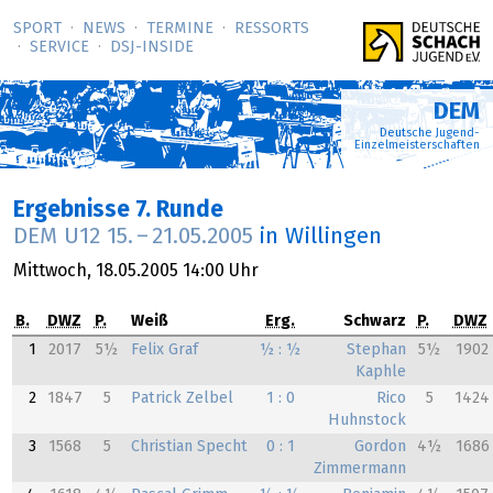
SPORT
NEWS
TERMINE
RESSORTS
SERVICE
DSJ-­INSIDE
DEM
Deutsche Jugend-
Einzelmeisterschaften
Ergebnisse 7. Runde
DEM U12
15.
–
21.05.2005
in Willingen
Mittwoch,
18.05.2005
14:00 Uhr
B.
DWZ
P.
Weiß
Erg.
Schwarz
P.
DWZ
1
2017
5½
Felix Graf
½ : ½
Stephan
5½
1902
Kaphle
2
1847
5
Patrick Zelbel
1 : 0
Rico
5
1424
Huhnstock
3
1568
5
Christian Specht
0 : 1
Gordon
4½
1686
Zimmermann