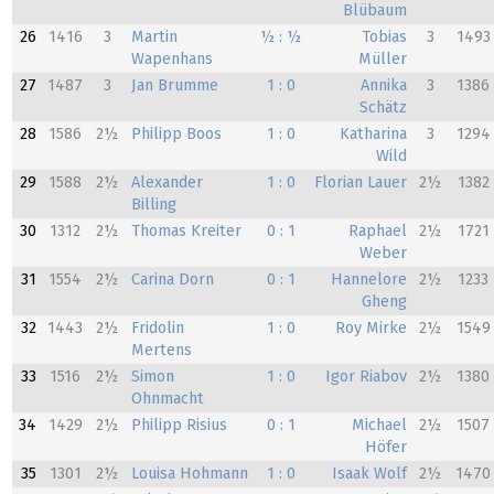
Blübaum
26
1416
3
Martin
½ : ½
Tobias
3
1493
Wapenhans
Müller
27
1487
3
Jan Brumme
1 : 0
Annika
3
1386
Schätz
28
1586
2½
Philipp Boos
1 : 0
Katharina
3
1294
Wild
29
1588
2½
Alexander
1 : 0
Florian Lauer
2½
1382
Billing
30
1312
2½
Thomas Kreiter
0 : 1
Raphael
2½
1721
Weber
31
1554
2½
Carina Dorn
0 : 1
Hannelore
2½
1233
Gheng
32
1443
2½
Fridolin
1 : 0
Roy Mirke
2½
1549
Mertens
33
1516
2½
Simon
1 : 0
Igor Riabov
2½
1380
Ohnmacht
34
1429
2½
Philipp Risius
0 : 1
Michael
2½
1507
Höfer
35
1301
2½
Louisa Hohmann
1 : 0
Isaak Wolf
2½
1470