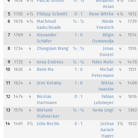
4
1618
4½
Pascal Grimm
½ : ½
Benjamin
4½
1507
Aslan
5
1705
4½
Philipp Schmitt
0 : 1
Rene Wittke
4½
1612
6
1676
4½
Machmud
½ : ½
Wiede
4
1739
Gadschisade
Friedrich
7
1769
4
Alexander
1 : 0
Bilgin
4
1574
Schäfer
Osmanodja
8
1734
4
Zhangxian Wang
½ : ½
Jonas
4
1516
Dünzel
9
1725
4
Anna Endress
½ : ½
Fides Mohr
4
1476
10
1630
4
Beini Ma
1 : 0
Michail
4
1551
Petermann
11
1624
4
Jens Kotainy
1 : 0
Niklas
4
1406
Iwanziw
12
1474
4
Nicolas
0 : 1
Fabian
4
1616
Hartmann
Lobmeyer
13
1576
4
Wieland
½ : ½
Xenia Lingl
4
1363
Stahnecker
14
1461
3½
Julia Bochis
0 : 1
Joshua
3½
1632
Aarash
Hager