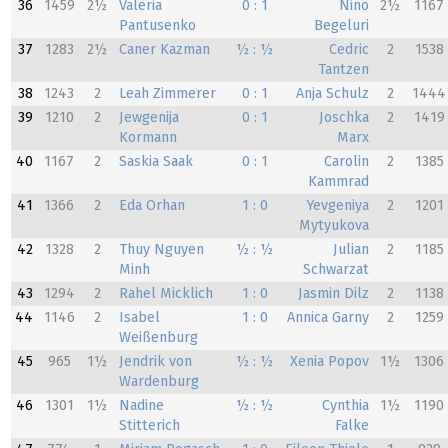
36
1459
2½
Valeria
0 : 1
Nino
2½
1167
Pantusenko
Begeluri
37
1283
2½
Caner Kazman
½ : ½
Cedric
2
1538
Tantzen
38
1243
2
Leah Zimmerer
0 : 1
Anja Schulz
2
1444
39
1210
2
Jewgenija
0 : 1
Joschka
2
1419
Kormann
Marx
40
1167
2
Saskia Saak
0 : 1
Carolin
2
1385
Kammrad
41
1366
2
Eda Orhan
1 : 0
Yevgeniya
2
1201
Mytyukova
42
1328
2
Thuy Nguyen
½ : ½
Julian
2
1185
Minh
Schwarzat
43
1294
2
Rahel Micklich
1 : 0
Jasmin Dilz
2
1138
44
1146
2
Isabel
1 : 0
Annica Garny
2
1259
Weißenburg
45
965
1½
Jendrik von
½ : ½
Xenia Popov
1½
1306
Wardenburg
46
1301
1½
Nadine
½ : ½
Cynthia
1½
1190
Stitterich
Falke