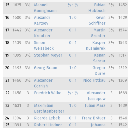
15
1625
3½
Manuel
½ : ½
Fabian
3½
1452
Günnigmann
Hubbuch
16
1600
3½
Alexandr
1 : 0
Kevin
3½
1429
Kartsev
Schiffner
17
1442
3½
Alexander
0 : 1
Martin
3½
1574
Kreutzer
Grünter
18
1439
3½
Simon
0 : 1
Kasper
3½
1543
Weissbeck
Kusmierek
19
1395
3½
Stephan Meyer
0 : 1
Kenan
3½
1517
Sancar
20
1493
3½
Georg Braun
1 : 0
Gregor
3½
1319
Dürre
21
1466
3½
Alexander
0 : 1
Nico Fittkau
3½
1369
Cornish
22
1458
3
Friedrich Wilke
½ : ½
Alexander
3
1669
Jussupow
23
1631
3
Maximilian
1 : 0
Julian März
3
1439
Berchtenbreiter
24
1394
3
Ricarda Lebek
0 : 1
Franz Bräuer
3
1546
25
1391
3
Robert Lindner
0 : 1
Johanna
3
1542