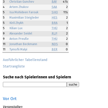
3
Christian Gunchev
BAY
4½
4
Artem Zhukov
SAA
2
5
Isa Mohideen Farouk
SHO
1½
5
Maximilian Steigleder
HES
2
5
Kiril Zhykh
BRA
1
5
Kilian Lux
THÜ
2
9
Alexander Seidel
RLP
2
9
Anton Preuße
THÜ
2
11
Jonathan Beckmann
NDS
0
11
Tymofii Malyi
BER
0
Ausführlicher Tabellenstand
Startrangliste
Suche nach Spielerinnen und Spielern
Vor Ort
Veranstalter: