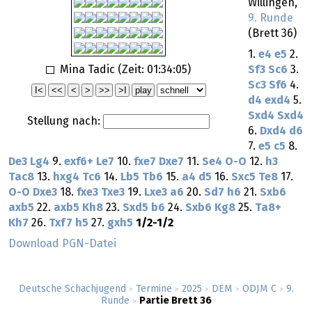
Willingen,
9. Runde
(Brett 36)
1.
e4
e5
2.
Mina Tadic (Zeit:
01:34:05
)
Sf3
Sc6
3.
Sc3
Sf6
4.
d4
exd4
5.
Sxd4
Sxd4
Stellung nach:
6.
Dxd4
d6
7.
e5
c5
8.
De3
Lg4
9.
exf6+
Le7
10.
fxe7
Dxe7
11.
Se4
O-O
12.
h3
Tac8
13.
hxg4
Tc6
14.
Lb5
Tb6
15.
a4
d5
16.
Sxc5
Te8
17.
O-O
Dxe3
18.
fxe3
Txe3
19.
Lxe3
a6
20.
Sd7
h6
21.
Sxb6
axb5
22.
axb5
Kh8
23.
Sxd5
b6
24.
Sxb6
Kg8
25.
Ta8+
Kh7
26.
Txf7
h5
27.
gxh5
1/2-1/2
Download PGN-Datei
Deutsche Schachjugend
Termine
2025
DEM
ODJM C
9.
>
>
>
>
>
Runde
Partie Brett 36
>