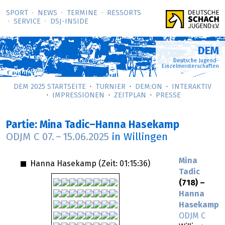
SPORT
NEWS
TERMINE
RESSORTS
SERVICE
DSJ-­INSIDE
DEM
Deutsche Jugend-
Einzelmeisterschaften
DEM 2025 STARTSEITE
TURNIER
DEM:ON
INTERAKTIV
IMPRESSIONEN
ZEITPLAN
PRESSE
Partie: Mina Tadic–Hanna Hasekamp
ODJM C
07.
–
15.06.2025
in Willingen
Mina
Hanna Hasekamp (Zeit:
01:15:36
)
Tadic
(718) –
Hanna
Hasekamp
ODJM C