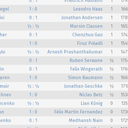
0 : 1
Friedrich Hamann
1
179
iegel
1 : 0
Leandro Haas
1
166
si
0 : 1
Jonathan Andersen
1
178
½ : ½
Marnin Classen
1
165
her
0 : 1
Chenzhuo Gao
1
174
1 : 0
Firuz Poladli
1
154
ylo
½ : ½
Arnesh Prashanthakumar
1
147
0 : 1
Ruben Serwane
½
175
in
0 : 1
Felix Wingerath
½
176
raren
1 : 0
Simon Baumann
½
166
mair
½ : ½
Jonathan Geschke
½
171
shnev
1 : 0
Niclas Betz
½
153
hcenko
½ : ½
Lian König
0
135
an
1 : 0
Félix Martin Fernandez
0
173
nenko
0 : 1
Medhansh Nain
0
172