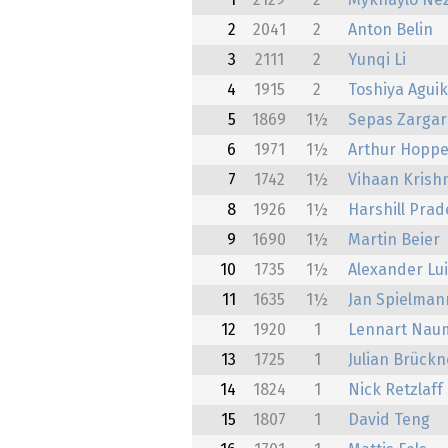
1
2129
2
Mykhaylo Ne
2
2041
2
Anton Belin
3
2111
2
Yunqi Li
4
1915
2
Toshiya Agui
5
1869
1½
Sepas Zarga
6
1971
1½
Arthur Hopp
7
1742
1½
Vihaan Krish
8
1926
1½
Harshill Pra
9
1690
1½
Martin Beier
10
1735
1½
Alexander Lu
11
1635
1½
Jan Spielman
12
1920
1
Lennart Nau
13
1725
1
Julian Brückn
14
1824
1
Nick Retzlaff
15
1807
1
David Teng