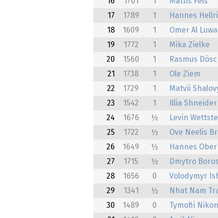
16
1701
1
Mattis Fels
17
1789
1
Hannes Hellr
18
1609
1
Omer Al Luwai
19
1772
1
Mika Zielke
20
1560
1
Rasmus Dösc
21
1738
1
Ole Ziem
22
1729
1
Matvii Shalov
23
1542
1
Illia Shneider
24
1676
½
Levin Wettste
25
1722
½
Ove Neelis B
26
1649
½
Hannes Ober
27
1715
½
Dmytro Boro
28
1656
0
Volodymyr Is
29
1341
½
Nhat Nam Tr
30
1489
0
Tymofii Niko