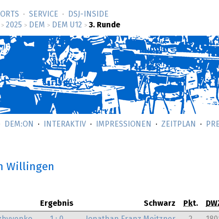
SORTS
SERVICE
DSJ-­INSIDE
2025
DEM
DEM U12
3. Runde
>
>
>
>
DEM:ON
INTERAKTIV
IMPRESSIONEN
ZEITPLAN
PR
n Willingen
Ergebnis
Schwarz
Pkt.
DW