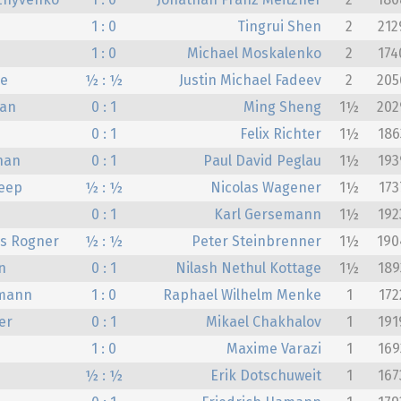
zhyvenko
1 : 0
Jonathan Franz Meitzner
2
180
1 : 0
Tingrui Shen
2
212
1 : 0
Michael Moskalenko
2
174
ke
½ : ½
Justin Michael Fadeev
2
205
ran
0 : 1
Ming Sheng
1½
202
e
0 : 1
Felix Richter
1½
186
nan
0 : 1
Paul David Peglau
1½
193
deep
½ : ½
Nicolas Wagener
1½
173
0 : 1
Karl Gersemann
1½
192
is Rogner
½ : ½
Peter Steinbrenner
1½
190
n
0 : 1
Nilash Nethul Kottage
1½
189
mann
1 : 0
Raphael Wilhelm Menke
1
172
er
0 : 1
Mikael Chakhalov
1
191
1 : 0
Maxime Varazi
1
169
½ : ½
Erik Dotschuweit
1
167