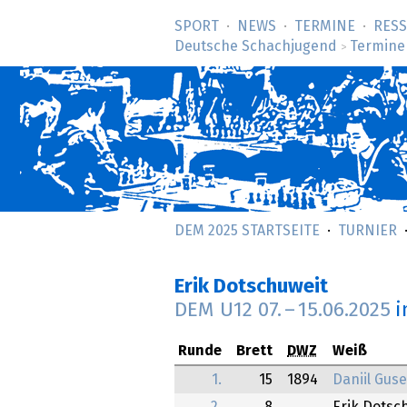
SPORT
NEWS
TERMINE
RES
Deutsche Schachjugend
Termine
>
DEM 2025 STARTSEITE
TURNIER
Erik Dotschuweit
DEM U12
07.
–
15.06.2025
i
Runde
Brett
DWZ
Weiß
1.
15
1894
Daniil Gus