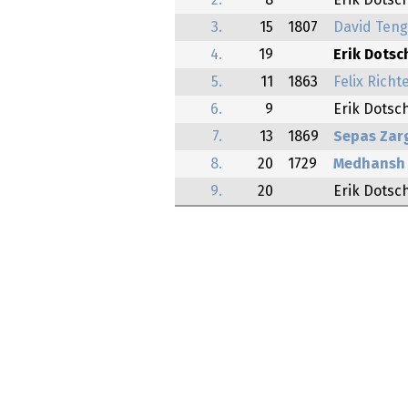
2.
8
Erik Dotsc
3.
15
1807
David Teng
4.
19
Erik Dotsc
5.
11
1863
Felix Richt
6.
9
Erik Dotsc
7.
13
1869
Sepas Zar
8.
20
1729
Medhansh
9.
20
Erik Dotsc