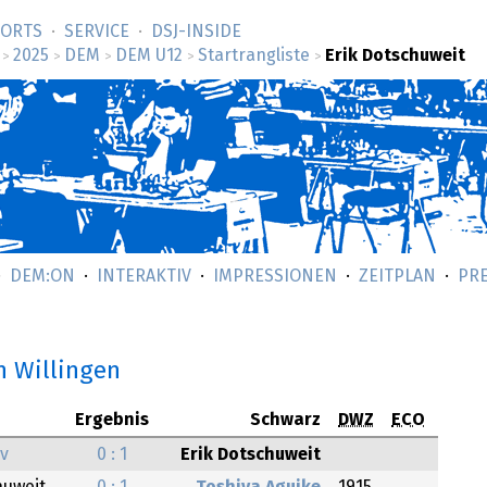
SORTS
SERVICE
DSJ-­INSIDE
2025
DEM
DEM U12
Startrangliste
Erik Dotschuweit
>
>
>
>
>
DEM:ON
INTERAKTIV
IMPRESSIONEN
ZEITPLAN
PR
n Willingen
Ergebnis
Schwarz
DWZ
ECO
ev
0 : 1
Erik Dotschuweit