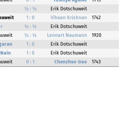
huweit
0 : 1
Toshiya Aguike
1915
½ : ½
Erik Dotschuweit
huweit
1 : 0
Vihaan Krishnan
1742
er
½ : ½
Erik Dotschuweit
huweit
½ : ½
Lennart Naumann
1920
garan
1 : 0
Erik Dotschuweit
 Nain
1 : 0
Erik Dotschuweit
huweit
0 : 1
Chenzhuo Gao
1743