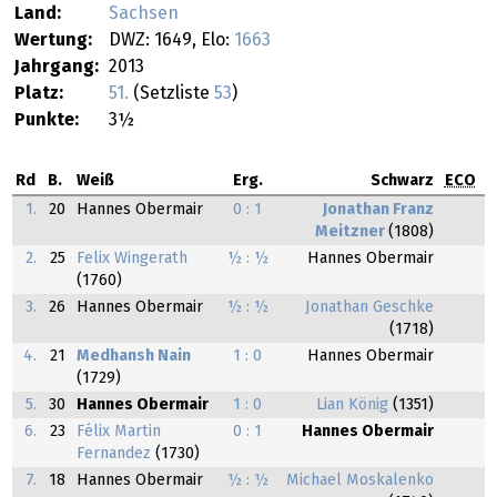
Land:
Sachsen
Wertung:
DWZ: 1649, Elo:
1663
Jahrgang:
2013
Platz:
51.
(Setzliste
53
)
Punkte:
3½
Rd
B.
Weiß
Erg.
Schwarz
ECO
1.
20
Hannes Obermair
0 : 1
Jonathan Franz
Meitzner
(1808)
2.
25
Felix Wingerath
½ : ½
Hannes Obermair
(1760)
3.
26
Hannes Obermair
½ : ½
Jonathan Geschke
(1718)
4.
21
Medhansh Nain
1 : 0
Hannes Obermair
(1729)
5.
30
Hannes Obermair
1 : 0
Lian König
(1351)
6.
23
Félix Martin
0 : 1
Hannes Obermair
Fernandez
(1730)
7.
18
Hannes Obermair
½ : ½
Michael Moskalenko