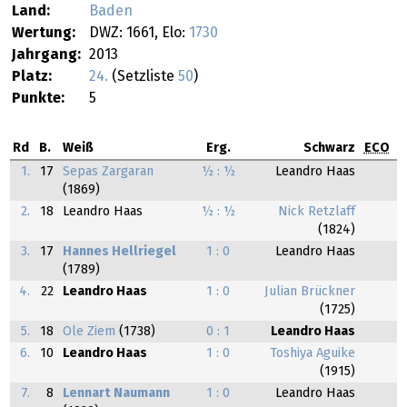
Land:
Baden
Wertung:
DWZ: 1661, Elo:
1730
Jahrgang:
2013
Platz:
24.
(Setzliste
50
)
Punkte:
5
Rd
B.
Weiß
Erg.
Schwarz
ECO
1.
17
Sepas Zargaran
½ : ½
Leandro Haas
(1869)
2.
18
Leandro Haas
½ : ½
Nick Retzlaff
(1824)
3.
17
Hannes Hellriegel
1 : 0
Leandro Haas
(1789)
4.
22
Leandro Haas
1 : 0
Julian Brückner
(1725)
5.
18
Ole Ziem
(1738)
0 : 1
Leandro Haas
6.
10
Leandro Haas
1 : 0
Toshiya Aguike
(1915)
7.
8
Lennart Naumann
1 : 0
Leandro Haas