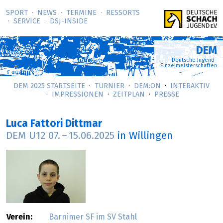
SPORT
NEWS
TERMINE
RESSORTS
SERVICE
DSJ-­INSIDE
DEM
Deutsche Jugend-
Einzelmeisterschaften
DEM 2025 STARTSEITE
TURNIER
DEM:ON
INTERAKTIV
IMPRESSIONEN
ZEITPLAN
PRESSE
Luca Fattori Dittmar
DEM U12
07.
–
15.06.2025
in Willingen
Verein:
Barnimer SF im SV Stahl