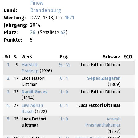
Finow
Land:
Brandenburg
Wertung:
DWZ: 1708, Elo:
1671
Jahrgang:
2014
Platz:
26.
(Setzliste
42
)
Punkte:
5
Rd
B.
Weiß
Erg.
Schwarz
ECO
1.
9
Harshill
½ : ½
Luca Fattori Dittmar
Pradeep
(1926)
2.
17
Luca Fattori
0 : 1
Sepas Zargaran
Dittmar
(1869)
3.
33
Daniil Gusev
1 : 0
Luca Fattori Dittmar
(1894)
4.
27
Levi Adrian
0 : 1
Luca Fattori Dittmar
Rusch
(1572)
5.
25
Luca Fattori
1 : 0
Arnesh
Dittmar
Prashanthakumar
(1477)