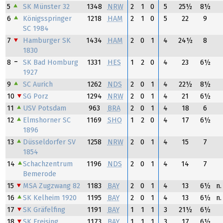
5
SK Münster 32
1348
NRW
2
1
0
5
25½
8½
6
Königsspringer
1218
HAM
2
1
0
5
22
9
SC 1984
7
Hamburger SK
1434
HAM
2
0
1
4
24½
8
1830
8
SK Bad Homburg
1331
HES
1
2
0
4
23
6½
1927
9
SC Aurich
1262
NDS
2
0
1
4
22½
8½
10
SG Porz
1294
NRW
2
0
1
4
21
6½
11
USV Potsdam
963
BRA
2
0
1
4
18
6
12
Elmshorner SC
1169
SHO
1
2
0
4
17
6½
1896
13
Düsseldorfer SV
1258
NRW
2
0
1
4
15
7
1854
14
Schachzentrum
1196
NDS
2
0
1
4
14
7
Bemerode
15
MSA Zugzwang 82
1183
BAY
2
0
1
4
13
6½
n.
16
SK Kelheim 1920
1195
BAY
2
0
1
4
13
6½
n.
17
SK Gräfelfing
1191
BAY
1
1
1
3
21½
6½
18
SK Freising
1173
BAY
1
1
1
3
17
6½