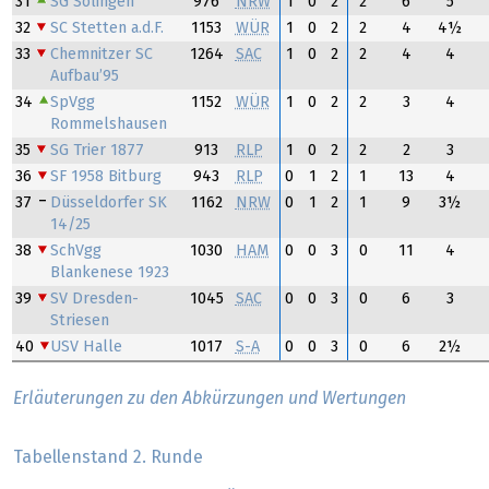
31
SG Solingen
976
NRW
1
0
2
2
6
5
32
SC Stetten a.d.F.
1153
WÜR
1
0
2
2
4
4½
33
Chemnitzer SC
1264
SAC
1
0
2
2
4
4
Aufbau’95
34
SpVgg
1152
WÜR
1
0
2
2
3
4
Rommelshausen
35
SG Trier 1877
913
RLP
1
0
2
2
2
3
36
SF 1958 Bitburg
943
RLP
0
1
2
1
13
4
37
Düsseldorfer SK
1162
NRW
0
1
2
1
9
3½
14/25
38
SchVgg
1030
HAM
0
0
3
0
11
4
Blankenese 1923
39
SV Dresden-
1045
SAC
0
0
3
0
6
3
Striesen
40
USV Halle
1017
S-A
0
0
3
0
6
2½
Erläuterungen zu den Abkürzungen und Wertungen
Tabellenstand 2. Runde