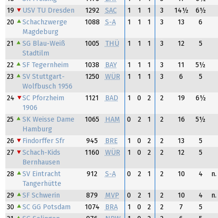
19
USV TU Dresden
1292
SAC
1
1
1
3
14½
6½
20
Schachzwerge
1088
S-A
1
1
1
3
13
6
Magdeburg
21
SG Blau-Weiß
1005
THÜ
1
1
1
3
12
5
Stadtilm
22
SF Tegernheim
1038
BAY
1
1
1
3
11
5½
23
SV Stuttgart-
1250
WÜR
1
1
1
3
6
5
Wolfbusch 1956
24
SC Pforzheim
1121
BAD
1
0
2
2
19
6½
1906
25
SK Weisse Dame
1065
HAM
0
2
1
2
16
5½
Hamburg
26
Findorffer Sfr
945
BRE
1
0
2
2
13
5
27
Schach-Kids
1160
WÜR
1
0
2
2
12
5
Bernhausen
28
SV Eintracht
912
S-A
0
2
1
2
10
4
n.
Tangerhütte
29
SF Schwerin
879
MVP
0
2
1
2
10
4
n.
30
SC GG Potsdam
1074
BRA
1
0
2
2
7
5