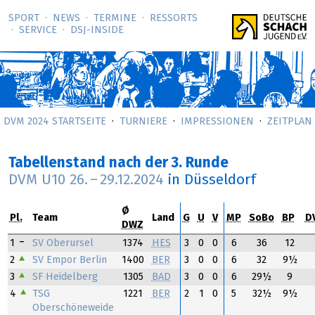
SPORT
NEWS
TERMINE
RESSORTS
SERVICE
DSJ-­INSIDE
DVM 2024 STARTSEITE
TURNIERE
IMPRESSIONEN
ZEITPLAN
Tabellenstand nach der 3. Runde
DVM U10
26.
–
29.12.2024
in Düsseldorf
Ø
Pl.
Team
Land
G
U
V
MP
SoBo
BP
D
DWZ
1
SV Oberursel
1374
HES
3
0
0
6
36
12
2
SV Empor Berlin
1400
BER
3
0
0
6
32
9½
3
SF Heidelberg
1305
BAD
3
0
0
6
29½
9
4
TSG
1221
BER
2
1
0
5
32½
9½
Oberschöneweide