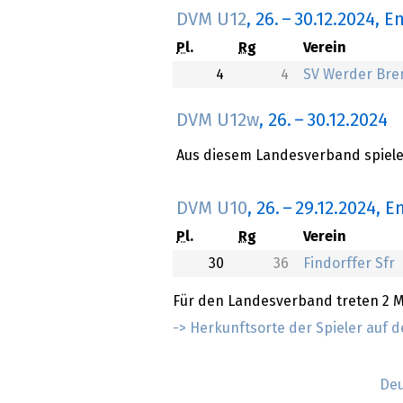
DVM U12
,
26.
–
30.12.2024
, E
Pl.
Rg
Verein
4
4
SV Werder Br
DVM U12w
,
26.
–
30.12.2024
Aus diesem Landesverband spielen
DVM U10
,
26.
–
29.12.2024
, E
Pl.
Rg
Verein
30
36
Findorffer Sfr
Für den Landesverband treten 2 
-> Herkunftsorte der Spieler auf d
Deu