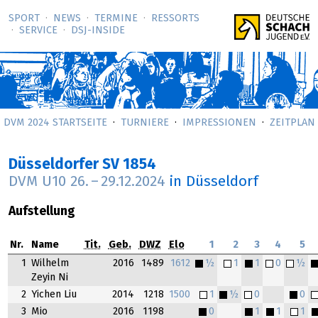
SPORT
NEWS
TERMINE
RESSORTS
SERVICE
DSJ-­INSIDE
DVM 2024 STARTSEITE
TURNIERE
IMPRESSIONEN
ZEITPLAN
Düsseldorfer SV 1854
DVM U10
26.
–
29.12.2024
in Düsseldorf
Aufstellung
Nr.
Name
Tit.
Geb.
DWZ
Elo
1
2
3
4
5
1
Wilhelm
2016
1489
1612
½
1
1
0
½
Zeyin Ni
2
Yichen Liu
2014
1218
1500
1
½
0
0
3
Mio
2016
1198
0
1
1
1