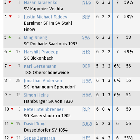
3
1
NDS
6
2
2
7
59½
Nazar Tarasenko
SV Kaponier Vechta
4
5
BRA
6
2
2
7
58½
Justin Michael Fadeev
Barnimer SF im SV Stahl
Finow
5
2
SAA
6
2
2
7
58
Ming Sheng
SC Rochade Saarlouis 1993
6
17
HES
6
2
2
7
49½
Harshill Pradeep
SK Bickenbach
7
7
BER
5
3
2
6½
56
Karl Gersemann
TSG Oberschöneweide
8
28
HAM
6
1
3
6½
55
Jonathan Andersen
SK Johanneum Eppendorf
9
15
HAM
6
1
3
6½
54
Simon Heins
Hamburger SK von 1830
10
3
RLP
6
0
4
6
58
Peter Steinbrenner
SG Kaiserslautern 1905
11
19
NRW
5
2
3
6
56
David Teng
Düsseldorfer SV 1854
12
21
HES
4
4
2
6
55½
Sepas Zargaran