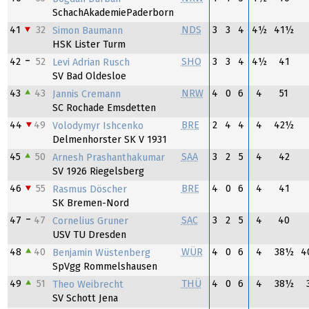
SchachAkademiePaderborn
41
32
NDS
3
3
4
4½
41½
Simon Baumann
HSK Lister Turm
42
52
SHO
3
3
4
4½
41
Levi Adrian Rusch
SV Bad Oldesloe
43
43
NRW
4
0
6
4
51
Jannis Cremann
SC Rochade Emsdetten
44
49
BRE
2
4
4
4
42½
Volodymyr Ishcenko
Delmenhorster SK V 1931
45
50
SAA
3
2
5
4
42
Arnesh Prashanthakumar
SV 1926 Riegelsberg
46
55
BRE
4
0
6
4
41
Rasmus Döscher
SK Bremen-Nord
47
47
SAC
3
2
5
4
40
Cornelius Gruner
USV TU Dresden
48
40
WÜR
4
0
6
4
38½
4
Benjamin Wüstenberg
SpVgg Rommelshausen
49
51
THÜ
4
0
6
4
38½
Theo Weibrecht
SV Schott Jena