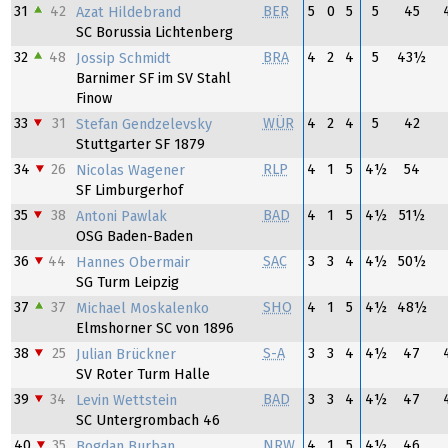
31
42
BER
5
0
5
5
45
Azat Hildebrand
SC Borussia Lichtenberg
32
48
BRA
4
2
4
5
43½
Jossip Schmidt
Barnimer SF im SV Stahl
Finow
33
31
WÜR
4
2
4
5
42
Stefan Gendzelevsky
Stuttgarter SF 1879
34
26
RLP
4
1
5
4½
54
Nicolas Wagener
SF Limburgerhof
35
38
BAD
4
1
5
4½
51½
Antoni Pawlak
OSG Baden-Baden
36
44
SAC
3
3
4
4½
50½
Hannes Obermair
SG Turm Leipzig
37
37
SHO
4
1
5
4½
48½
Michael Moskalenko
Elmshorner SC von 1896
38
25
S-A
3
3
4
4½
47
Julian Brückner
SV Roter Turm Halle
39
34
BAD
3
3
4
4½
47
Levin Wettstein
SC Untergrombach 46
40
35
NRW
4
1
5
4½
46
Bogdan Burban