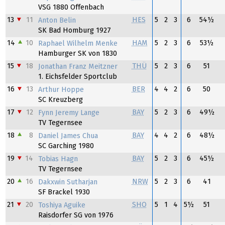
VSG 1880 Offenbach
13
11
HES
5
2
3
6
54½
Anton Belin
SK Bad Homburg 1927
14
10
HAM
5
2
3
6
53½
Raphael Wilhelm Menke
Hamburger SK von 1830
15
18
THÜ
5
2
3
6
51
Jonathan Franz Meitzner
1. Eichsfelder Sportclub
16
13
BER
4
4
2
6
50
Arthur Hoppe
SC Kreuzberg
17
12
BAY
5
2
3
6
49½
Fynn Jeremy Lange
TV Tegernsee
18
8
BAY
4
4
2
6
48½
Daniel James Chua
SC Garching 1980
19
14
BAY
5
2
3
6
45½
Tobias Hagn
TV Tegernsee
20
16
NRW
5
2
3
6
41
Dakxwin Sutharjan
SF Brackel 1930
21
20
SHO
5
1
4
5½
51
Toshiya Aguike
Raisdorfer SG von 1976