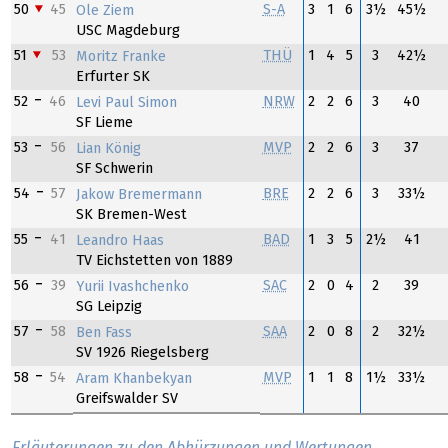
50
45
S-A
3
1
6
3½
45½
Ole Ziem
USC Magdeburg
51
53
THÜ
1
4
5
3
42½
Moritz Franke
Erfurter SK
52
46
NRW
2
2
6
3
40
Levi Paul Simon
SF Lieme
53
56
MVP
2
2
6
3
37
Lian König
SF Schwerin
54
57
BRE
2
2
6
3
33½
Jakow Bremermann
SK Bremen-West
55
41
BAD
1
3
5
2½
41
Leandro Haas
TV Eichstetten von 1889
56
39
SAC
2
0
4
2
39
Yurii Ivashchenko
SG Leipzig
57
58
SAA
2
0
8
2
32½
Ben Fass
SV 1926 Riegelsberg
58
54
MVP
1
1
8
1½
33½
Aram Khanbekyan
Greifswalder SV