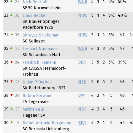
22
27
WÜR
5
1
4
5½
50½
Nick Retzlaff
SF 59 Kornwestheim
23
30
NRW
5
1
4
5½
49½
Linus Becker
SK Blauer Springer
Paderborn 1926
24
36
NRW
5
1
4
5½
47
4
Shreyas Shivkumar
SG Solingen
25
22
WÜR
4
3
3
5½
47
Lennart Naumann
SK Schwäbisch Hall
26
24
BER
3
5
2
5½
39½
Friedrich Hamann
SK CAÏSSA Hermsdorf-
Frohnau
27
23
HES
5
0
5
5
48
Julian Pflugbeil
SK Bad Homburg 1927
28
29
BAY
4
2
4
5
48
Ruben Serwane
TV Tegernsee
29
33
NDS
4
2
4
5
46
Mattis Fels
Hagener SV
30
9
BER
4
2
4
5
45
4
Rafael Antonio Bergmann
SC Borussia Lichtenberg