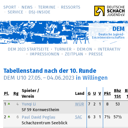
SPORT
NEWS
TERMINE
RESSORTS
SERVICE
DSJ-­INSIDE
DEM
Deutsche Jugend-
Einzelmeisterschaften
DEM 2023 STARTSEITE
TURNIER
DEM:ON
INTERAKTIV
IMPRESSIONEN
ZEITPLAN
PRESSE
Tabellenstand nach der 10. Runde
DEM U10
27.05.
–
04.06.2023
in Willingen
Spieler
Bhz
B
Pl.
Rg
Land
G
U
V
Pkt
Verein
1St
Yunqi Li
1
4
WÜR
7
2
1
8
53
SF 59 Kornwestheim
2
6
SAC
6
3
1
7½
57½
Paul David Peglau
Schachzentrum Seeblick