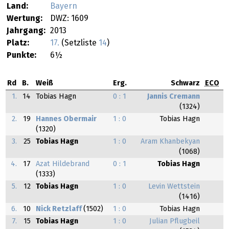
Land:
Bayern
Wertung:
DWZ: 1609
Jahrgang:
2013
Platz:
17.
(Setzliste
14
)
Punkte:
6½
Rd
B.
Weiß
Erg.
Schwarz
ECO
1.
14
Tobias Hagn
0 : 1
Jannis Cremann
(1324)
2.
19
Hannes Obermair
1 : 0
Tobias Hagn
(1320)
3.
25
Tobias Hagn
1 : 0
Aram Khanbekyan
(1068)
4.
17
Azat Hildebrand
0 : 1
Tobias Hagn
(1333)
5.
12
Tobias Hagn
1 : 0
Levin Wettstein
(1416)
6.
10
Nick Retzlaff
(1502)
1 : 0
Tobias Hagn
7.
15
Tobias Hagn
1 : 0
Julian Pflugbeil