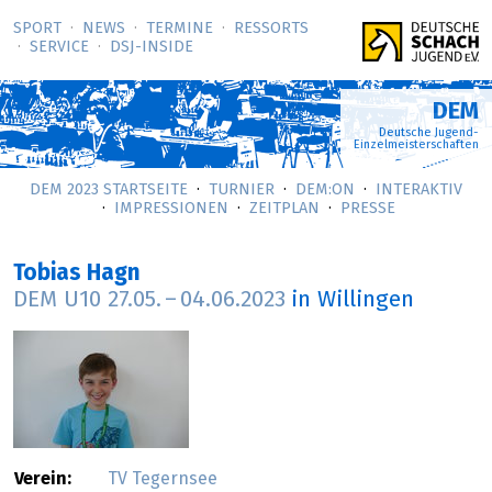
SPORT
NEWS
TERMINE
RESSORTS
SERVICE
DSJ-­INSIDE
DEM
Deutsche Jugend-
Einzelmeisterschaften
DEM 2023 STARTSEITE
TURNIER
DEM:ON
INTERAKTIV
IMPRESSIONEN
ZEITPLAN
PRESSE
Tobias Hagn
DEM U10
27.05.
–
04.06.2023
in Willingen
Verein:
TV Tegernsee