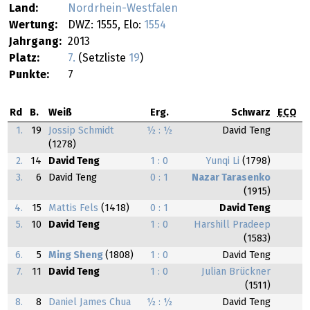
Land:
Nordrhein-Westfalen
Wertung:
DWZ: 1555, Elo:
1554
Jahrgang:
2013
Platz:
7.
(Setzliste
19
)
Punkte:
7
Rd
B.
Weiß
Erg.
Schwarz
ECO
1.
19
Jossip Schmidt
½ : ½
David Teng
(1278)
2.
14
David Teng
1 : 0
Yunqi Li
(1798)
3.
6
David Teng
0 : 1
Nazar Tarasenko
(1915)
4.
15
Mattis Fels
(1418)
0 : 1
David Teng
5.
10
David Teng
1 : 0
Harshill Pradeep
(1583)
6.
5
Ming Sheng
(1808)
1 : 0
David Teng
7.
11
David Teng
1 : 0
Julian Brückner
(1511)
8.
8
Daniel James Chua
½ : ½
David Teng