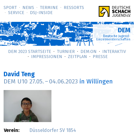
SPORT
NEWS
TERMINE
RESSORTS
SERVICE
DSJ-­INSIDE
DEM
Deutsche Jugend-
Einzelmeisterschaften
DEM 2023 STARTSEITE
TURNIER
DEM:ON
INTERAKTIV
IMPRESSIONEN
ZEITPLAN
PRESSE
David Teng
DEM U10
27.05.
–
04.06.2023
in Willingen
Verein:
Düsseldorfer SV 1854