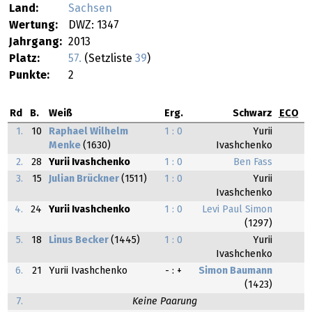
Land:
Sachsen
Wertung:
DWZ: 1347
Jahrgang:
2013
Platz:
57.
(Setzliste
39
)
Punkte:
2
Rd
B.
Weiß
Erg.
Schwarz
ECO
1.
10
Raphael Wilhelm
1 : 0
Yurii
Menke
(1630)
Ivashchenko
2.
28
Yurii Ivashchenko
1 : 0
Ben Fass
3.
15
Julian Brückner
(1511)
1 : 0
Yurii
Ivashchenko
4.
24
Yurii Ivashchenko
1 : 0
Levi Paul Simon
(1297)
5.
18
Linus Becker
(1445)
1 : 0
Yurii
Ivashchenko
6.
21
Yurii Ivashchenko
- : +
Simon Baumann
(1423)
7.
Keine Paarung