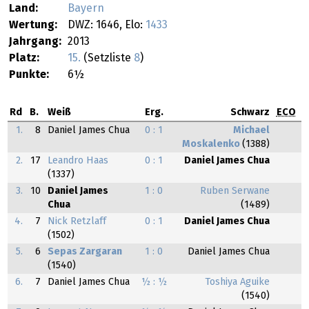
Land:
Bayern
Wertung:
DWZ: 1646, Elo:
1433
Jahrgang:
2013
Platz:
15.
(Setzliste
8
)
Punkte:
6½
Rd
B.
Weiß
Erg.
Schwarz
ECO
1.
8
Daniel James Chua
0 : 1
Michael
Moskalenko
(1388)
2.
17
Leandro Haas
0 : 1
Daniel James Chua
(1337)
3.
10
Daniel James
1 : 0
Ruben Serwane
Chua
(1489)
4.
7
Nick Retzlaff
0 : 1
Daniel James Chua
(1502)
5.
6
Sepas Zargaran
1 : 0
Daniel James Chua
(1540)
6.
7
Daniel James Chua
½ : ½
Toshiya Aguike
(1540)