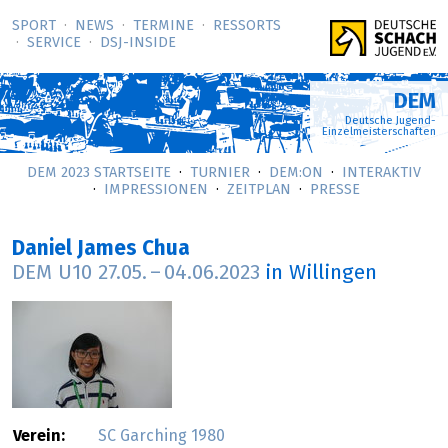
SPORT
NEWS
TERMINE
RESSORTS
SERVICE
DSJ-­INSIDE
DEM
Deutsche Jugend-
Einzelmeisterschaften
DEM 2023 STARTSEITE
TURNIER
DEM:ON
INTERAKTIV
IMPRESSIONEN
ZEITPLAN
PRESSE
Daniel James Chua
DEM U10
27.05.
–
04.06.2023
in Willingen
Verein:
SC Garching 1980