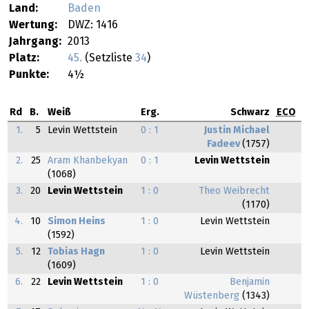
Land:
Baden
Wertung:
DWZ: 1416
Jahrgang:
2013
Platz:
45.
(Setzliste
34
)
Punkte:
4½
Rd
B.
Weiß
Erg.
Schwarz
ECO
1.
5
Levin Wettstein
0 : 1
Justin Michael
Fadeev
(1757)
2.
25
Aram Khanbekyan
0 : 1
Levin Wettstein
(1068)
3.
20
Levin Wettstein
1 : 0
Theo Weibrecht
(1170)
4.
10
Simon Heins
1 : 0
Levin Wettstein
(1592)
5.
12
Tobias Hagn
1 : 0
Levin Wettstein
(1609)
6.
22
Levin Wettstein
1 : 0
Benjamin
Wüstenberg
(1343)