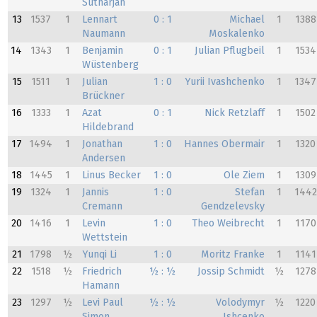
Sutharjan
13
1537
1
Lennart
0 : 1
Michael
1
1388
Naumann
Moskalenko
14
1343
1
Benjamin
0 : 1
Julian Pflugbeil
1
1534
Wüstenberg
15
1511
1
Julian
1 : 0
Yurii Ivashchenko
1
1347
Brückner
16
1333
1
Azat
0 : 1
Nick Retzlaff
1
1502
Hildebrand
17
1494
1
Jonathan
1 : 0
Hannes Obermair
1
1320
Andersen
18
1445
1
Linus Becker
1 : 0
Ole Ziem
1
1309
19
1324
1
Jannis
1 : 0
Stefan
1
1442
Cremann
Gendzelevsky
20
1416
1
Levin
1 : 0
Theo Weibrecht
1
1170
Wettstein
21
1798
½
Yunqi Li
1 : 0
Moritz Franke
1
1141
22
1518
½
Friedrich
½ : ½
Jossip Schmidt
½
1278
Hamann
23
1297
½
Levi Paul
½ : ½
Volodymyr
½
1220
Simon
Ishcenko