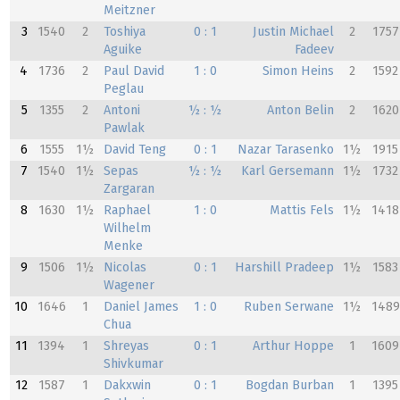
Meitzner
3
1540
2
Toshiya
0 : 1
Justin Michael
2
1757
Aguike
Fadeev
4
1736
2
Paul David
1 : 0
Simon Heins
2
1592
Peglau
5
1355
2
Antoni
½ : ½
Anton Belin
2
1620
Pawlak
6
1555
1½
David Teng
0 : 1
Nazar Tarasenko
1½
1915
7
1540
1½
Sepas
½ : ½
Karl Gersemann
1½
1732
Zargaran
8
1630
1½
Raphael
1 : 0
Mattis Fels
1½
1418
Wilhelm
Menke
9
1506
1½
Nicolas
0 : 1
Harshill Pradeep
1½
1583
Wagener
10
1646
1
Daniel James
1 : 0
Ruben Serwane
1½
1489
Chua
11
1394
1
Shreyas
0 : 1
Arthur Hoppe
1
1609
Shivkumar
12
1587
1
Dakxwin
0 : 1
Bogdan Burban
1
1395