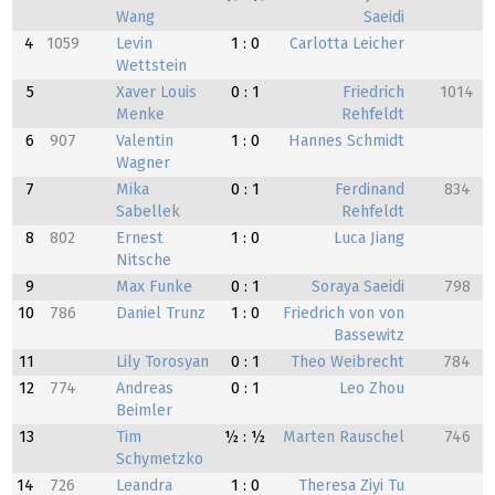
Wang
Saeidi
4
1059
Levin
1 : 0
Carlotta Leicher
Wettstein
5
Xaver Louis
0 : 1
Friedrich
1014
Menke
Rehfeldt
6
907
Valentin
1 : 0
Hannes Schmidt
Wagner
7
Mika
0 : 1
Ferdinand
834
Sabellek
Rehfeldt
8
802
Ernest
1 : 0
Luca Jiang
Nitsche
9
Max Funke
0 : 1
Soraya Saeidi
798
10
786
Daniel Trunz
1 : 0
Friedrich von von
Bassewitz
11
Lily Torosyan
0 : 1
Theo Weibrecht
784
12
774
Andreas
0 : 1
Leo Zhou
Beimler
13
Tim
½ : ½
Marten Rauschel
746
Schymetzko
14
726
Leandra
1 : 0
Theresa Ziyi Tu