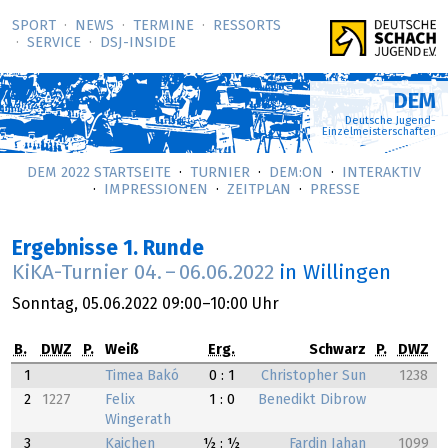
SPORT
NEWS
TERMINE
RESSORTS
SERVICE
DSJ-­INSIDE
DEM
Deutsche Jugend-
Einzelmeisterschaften
DEM 2022 STARTSEITE
TURNIER
DEM:ON
INTERAKTIV
IMPRESSIONEN
ZEITPLAN
PRESSE
Ergebnisse 1. Runde
KiKA-Turnier
04.
–
06.06.2022
in Willingen
Sonntag,
05.06.2022
09:00–10:00 Uhr
B.
DWZ
P.
Weiß
Erg.
Schwarz
P.
DWZ
1
Timea Bakó
0 : 1
Christopher Sun
1238
2
1227
Felix
1 : 0
Benedikt Dibrow
Wingerath
3
Kaichen
½ : ½
Fardin Jahan
1099