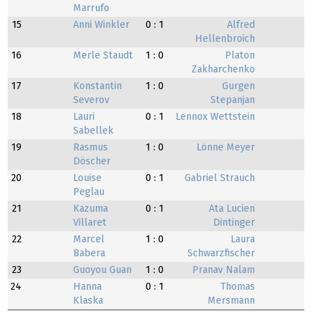
Marrufo
15
Anni Winkler
0 : 1
Alfred
Hellenbroich
16
Merle Staudt
1 : 0
Platon
Zakharchenko
17
Konstantin
1 : 0
Gurgen
Severov
Stepanjan
18
Lauri
0 : 1
Lennox Wettstein
Sabellek
19
Rasmus
1 : 0
Lönne Meyer
Döscher
20
Louise
0 : 1
Gabriel Strauch
Peglau
21
Kazuma
0 : 1
Ata Lucien
Villaret
Dintinger
22
Marcel
1 : 0
Laura
Babera
Schwarzfischer
23
Guoyou Guan
1 : 0
Pranav Nalam
24
Hanna
0 : 1
Thomas
Klaska
Mersmann