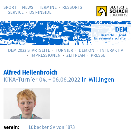
SPORT
NEWS
TERMINE
RESSORTS
SERVICE
DSJ-­INSIDE
DEM
Deutsche Jugend-
Einzelmeisterschaften
DEM 2022 STARTSEITE
TURNIER
DEM:ON
INTERAKTIV
IMPRESSIONEN
ZEITPLAN
PRESSE
Alfred Hellenbroich
KiKA-Turnier
04.
–
06.06.2022
in Willingen
Verein:
Lübecker SV von 1873