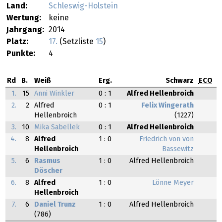
Land:
Schleswig-Holstein
Wertung:
keine
Jahrgang:
2014
Platz:
17.
(Setzliste
15
)
Punkte:
4
Rd
B.
Weiß
Erg.
Schwarz
ECO
1.
15
Anni Winkler
0 : 1
Alfred Hellenbroich
2.
2
Alfred
0 : 1
Felix Wingerath
Hellenbroich
(1227)
3.
10
Mika Sabellek
0 : 1
Alfred Hellenbroich
4.
8
Alfred
1 : 0
Friedrich von von
Hellenbroich
Bassewitz
5.
6
Rasmus
1 : 0
Alfred Hellenbroich
Döscher
6.
8
Alfred
1 : 0
Lönne Meyer
Hellenbroich
7.
6
Daniel Trunz
1 : 0
Alfred Hellenbroich
(786)