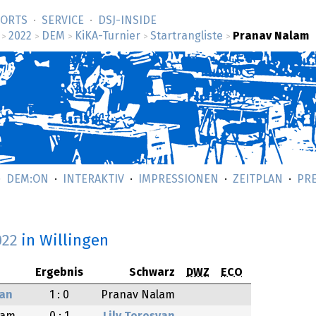
SORTS
SERVICE
DSJ-­INSIDE
2022
DEM
KiKA-Turnier
Startrangliste
Pranav Nalam
>
>
>
>
>
DEM:ON
INTERAKTIV
IMPRESSIONEN
ZEITPLAN
PR
022
in Willingen
Ergebnis
Schwarz
DWZ
ECO
an
1 : 0
Pranav Nalam