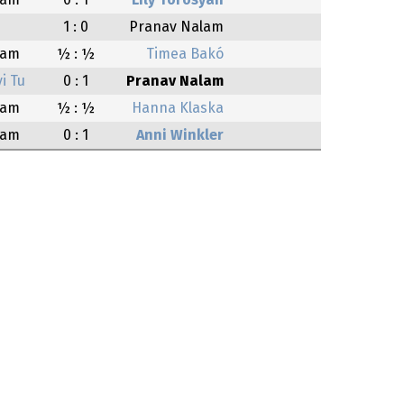
lam
0 : 1
Lily Torosyan
1 : 0
Pranav Nalam
lam
½ : ½
Timea Bakó
i Tu
0 : 1
Pranav Nalam
lam
½ : ½
Hanna Klaska
lam
0 : 1
Anni Winkler