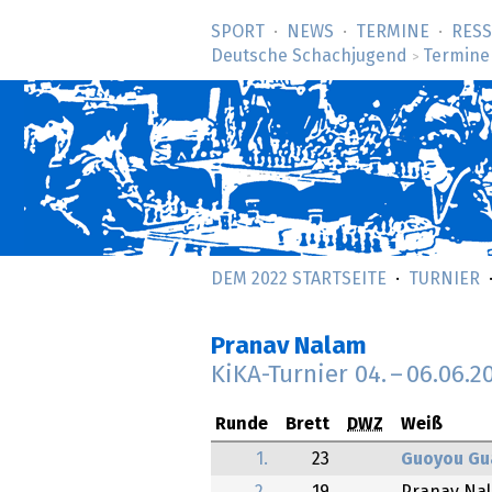
SPORT
NEWS
TERMINE
RES
Deutsche Schachjugend
Termine
>
DEM 2022 STARTSEITE
TURNIER
Pranav Nalam
KiKA-Turnier
04.
–
06.06.2
Runde
Brett
DWZ
Weiß
1.
23
Guoyou Gu