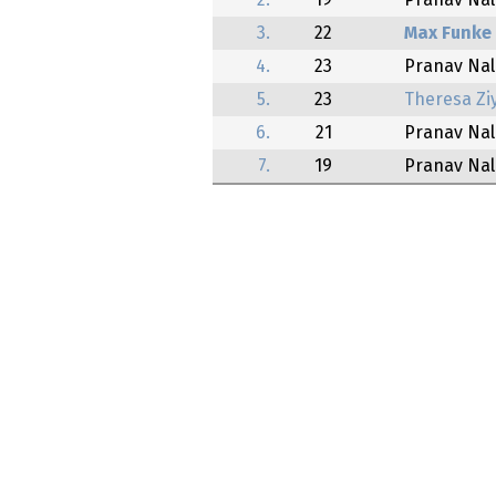
2.
19
Pranav Na
3.
22
Max Funke
4.
23
Pranav Na
5.
23
Theresa Ziy
6.
21
Pranav Na
7.
19
Pranav Na