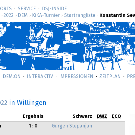
SORTS
SERVICE
DSJ-­INSIDE
2022
DEM
KiKA-Turnier
Startrangliste
Konstantin Se
>
>
>
>
>
DEM:ON
INTERAKTIV
IMPRESSIONEN
ZEITPLAN
PR
022
in Willingen
Ergebnis
Schwarz
DWZ
ECO
n
1 : 0
Gurgen Stepanjan