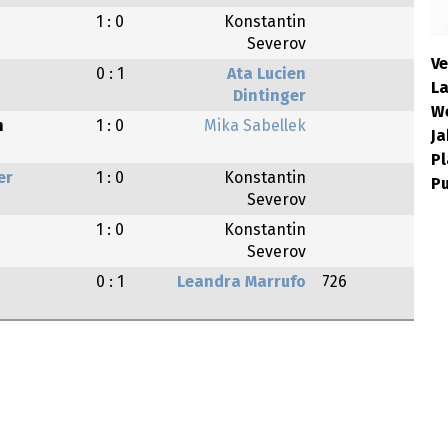
1 : 0
Konstantin
Severov
Ve
0 : 1
Ata Lucien
La
Dintinger
W
n
1 : 0
Mika Sabellek
Ja
Pl
er
1 : 0
Konstantin
Pu
Severov
1 : 0
Konstantin
Severov
0 : 1
Leandra Marrufo
726