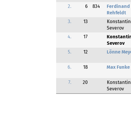
2.
6
834
Ferdinand
Rehfeldt
3.
13
Konstantin
Severov
4.
17
Konstanti
Severov
5.
12
Lönne Mey
6.
18
Max Funke
7.
20
Konstantin
Severov