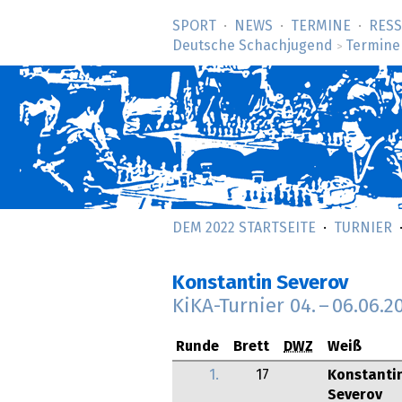
SPORT
NEWS
TERMINE
RES
Deutsche Schachjugend
Termine
>
DEM 2022 STARTSEITE
TURNIER
Konstantin Severov
KiKA-Turnier
04.
–
06.06.2
Runde
Brett
DWZ
Weiß
1.
17
Konstanti
Severov