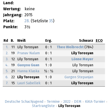
Land:
Wertung:
keine
Jahrgang:
2015
Platz:
28.
(Setzliste
35
)
Punkte:
3½
Rd
B.
Weiß
Erg.
Schwarz
ECO
1.
11
Lily Torosyan
0 : 1
Theo Weibrecht
(784)
2.
19
Pranav Nalam
0 : 1
Lily Torosyan
3.
12
Lily Torosyan
0 : 1
Lönne Meyer
4.
19
Guoyou Guan
1 : 0
Lily Torosyan
5.
21
Hanna Klaska
½ : ½
Lily Torosyan
6.
22
Lily Torosyan
1 : 0
Gurgen Stepanjan
7.
15
Lauri Sabellek
0 : 1
Lily Torosyan
Deutsche Schachjugend
Termine
2022
DEM
KiKA-Turnier
>
>
>
>
>
Startrangliste
Lily Torosyan
>