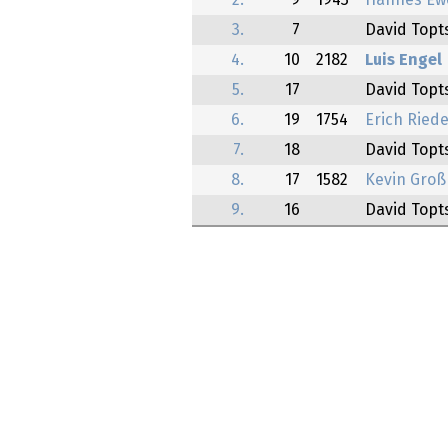
2.
9
1943
Hannes Ew
3.
7
David Topt
4.
10
2182
Luis Engel
5.
17
David Topt
6.
19
1754
Erich Riede
7.
18
David Topt
8.
17
1582
Kevin Gro
9.
16
David Topt