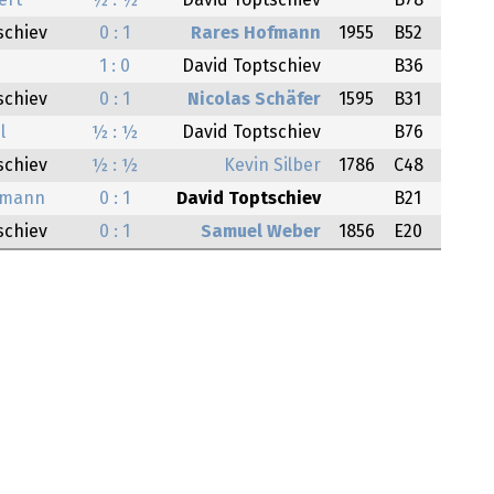
ert
½ : ½
David Toptschiev
B78
schiev
0 : 1
Rares Hofmann
1955
B52
1 : 0
David Toptschiev
B36
schiev
0 : 1
Nicolas Schäfer
1595
B31
l
½ : ½
David Toptschiev
B76
schiev
½ : ½
Kevin Silber
1786
C48
ßmann
0 : 1
David Toptschiev
B21
schiev
0 : 1
Samuel Weber
1856
E20