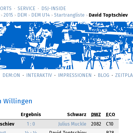
SORTS
SERVICE
DSJ-­INSIDE
2015
DEM
DEM U14
Startrangliste
David Toptschiev
>
>
>
>
>
DEM:ON
INTERAKTIV
IMPRESSIONEN
BLOG
ZEITPL
n Willingen
Ergebnis
Schwarz
DWZ
ECO
schiev
1 : 0
Julius Muckle
2082
C10