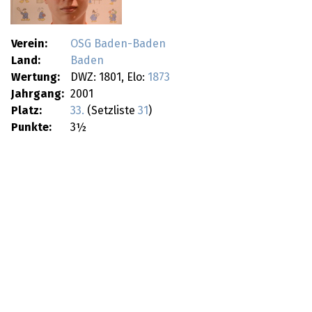
Verein:
OSG Baden-Baden
Land:
Baden
Wertung:
DWZ: 1801, Elo:
1873
Jahrgang:
2001
Platz:
33.
(Setzliste
31
)
Punkte:
3½