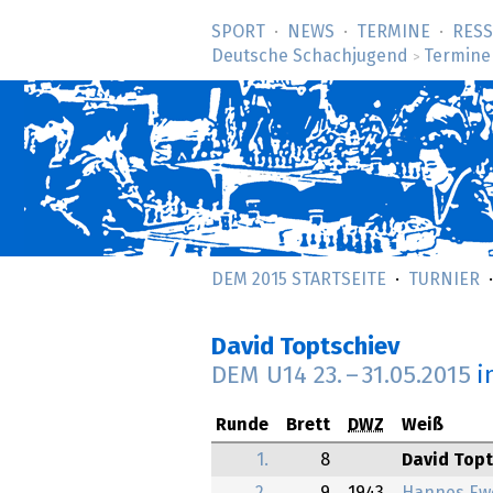
SPORT
NEWS
TERMINE
RES
Deutsche Schachjugend
Termine
>
DEM 2015 STARTSEITE
TURNIER
David Toptschiev
DEM U14
23.
–
31.05.2015
i
Runde
Brett
DWZ
Weiß
1.
8
David Topt