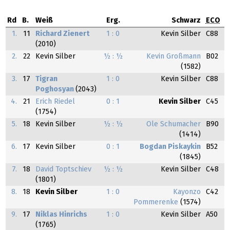
Rd
B.
Weiß
Erg.
Schwarz
ECO
1.
11
Richard Zienert
1 : 0
Kevin Silber
C88
(2010)
2.
22
Kevin Silber
½ : ½
Kevin Großmann
B02
(1582)
3.
17
Tigran
1 : 0
Kevin Silber
C88
Poghosyan
(2043)
4.
21
Erich Riedel
0 : 1
Kevin Silber
C45
(1754)
5.
18
Kevin Silber
½ : ½
Ole Schumacher
B90
(1414)
6.
17
Kevin Silber
0 : 1
Bogdan Piskaykin
B52
(1845)
7.
18
David Toptschiev
½ : ½
Kevin Silber
C48
(1801)
8.
18
Kevin Silber
1 : 0
Kayonzo
C42
Pommerenke
(1574)
9.
17
Niklas Hinrichs
1 : 0
Kevin Silber
A50
(1765)