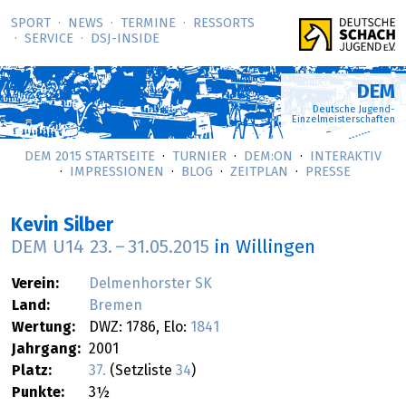
SPORT
NEWS
TERMINE
RESSORTS
SERVICE
DSJ-­INSIDE
DEM
Deutsche Jugend-
Einzelmeisterschaften
DEM 2015 STARTSEITE
TURNIER
DEM:ON
INTERAKTIV
IMPRESSIONEN
BLOG
ZEITPLAN
PRESSE
Kevin Silber
DEM U14
23.
–
31.05.2015
in Willingen
Verein:
Delmenhorster SK
Land:
Bremen
Wertung:
DWZ: 1786, Elo:
1841
Jahrgang:
2001
Platz:
37.
(Setzliste
34
)
Punkte:
3½