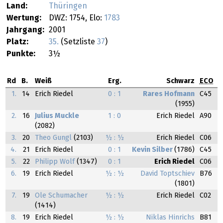
Land:
Thüringen
Wertung:
DWZ: 1754, Elo:
1783
Jahrgang:
2001
Platz:
35.
(Setzliste
37
)
Punkte:
3½
Rd
B.
Weiß
Erg.
Schwarz
ECO
1.
14
Erich Riedel
0 : 1
Rares Hofmann
C45
(1955)
2.
16
Julius Muckle
1 : 0
Erich Riedel
A90
(2082)
3.
20
Theo Gungl
(2103)
½ : ½
Erich Riedel
C06
4.
21
Erich Riedel
0 : 1
Kevin Silber
(1786)
C45
5.
22
Philipp Wolf
(1347)
0 : 1
Erich Riedel
C06
6.
19
Erich Riedel
½ : ½
David Toptschiev
B76
(1801)
7.
19
Ole Schumacher
½ : ½
Erich Riedel
C02
(1414)
8.
19
Erich Riedel
½ : ½
Niklas Hinrichs
B81