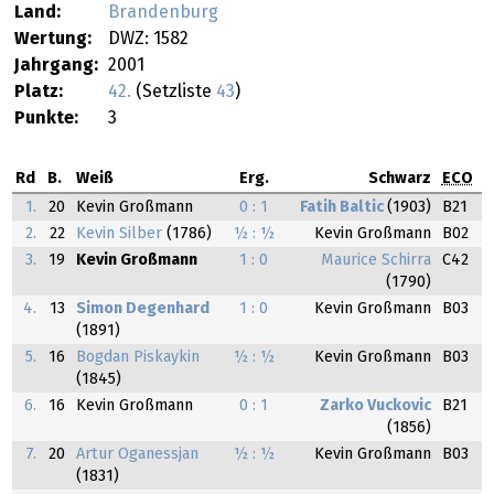
Land:
Brandenburg
Wertung:
DWZ: 1582
Jahrgang:
2001
Platz:
42.
(Setzliste
43
)
Punkte:
3
Rd
B.
Weiß
Erg.
Schwarz
ECO
1.
20
Kevin Großmann
0 : 1
Fatih Baltic
(1903)
B21
2.
22
Kevin Silber
(1786)
½ : ½
Kevin Großmann
B02
3.
19
Kevin Großmann
1 : 0
Maurice Schirra
C42
(1790)
4.
13
Simon Degenhard
1 : 0
Kevin Großmann
B03
(1891)
5.
16
Bogdan Piskaykin
½ : ½
Kevin Großmann
B03
(1845)
6.
16
Kevin Großmann
0 : 1
Zarko Vuckovic
B21
(1856)
7.
20
Artur Oganessjan
½ : ½
Kevin Großmann
B03
(1831)