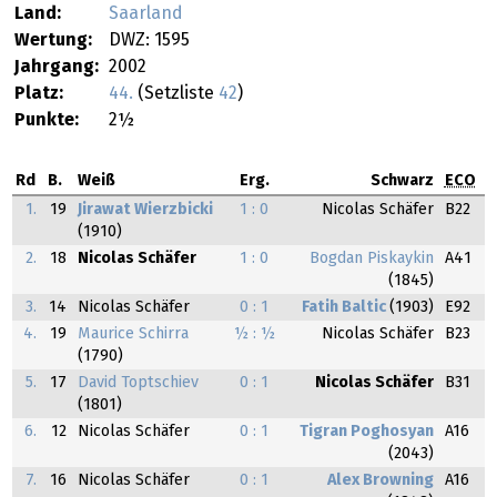
Land:
Saarland
Wertung:
DWZ: 1595
Jahrgang:
2002
Platz:
44.
(Setzliste
42
)
Punkte:
2½
Rd
B.
Weiß
Erg.
Schwarz
ECO
1.
19
Jirawat Wierzbicki
1 : 0
Nicolas Schäfer
B22
(1910)
2.
18
Nicolas Schäfer
1 : 0
Bogdan Piskaykin
A41
(1845)
3.
14
Nicolas Schäfer
0 : 1
Fatih Baltic
(1903)
E92
4.
19
Maurice Schirra
½ : ½
Nicolas Schäfer
B23
(1790)
5.
17
David Toptschiev
0 : 1
Nicolas Schäfer
B31
(1801)
6.
12
Nicolas Schäfer
0 : 1
Tigran Poghosyan
A16
(2043)
7.
16
Nicolas Schäfer
0 : 1
Alex Browning
A16