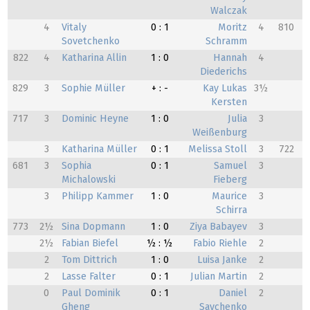
Walczak
4
Vitaly
0 : 1
Moritz
4
810
Sovetchenko
Schramm
822
4
Katharina Allin
1 : 0
Hannah
4
Diederichs
829
3
Sophie Müller
+ : -
Kay Lukas
3½
Kersten
717
3
Dominic Heyne
1 : 0
Julia
3
Weißenburg
3
Katharina Müller
0 : 1
Melissa Stoll
3
722
681
3
Sophia
0 : 1
Samuel
3
Michalowski
Fieberg
3
Philipp Kammer
1 : 0
Maurice
3
Schirra
773
2½
Sina Dopmann
1 : 0
Ziya Babayev
3
2½
Fabian Biefel
½ : ½
Fabio Riehle
2
2
Tom Dittrich
1 : 0
Luisa Janke
2
2
Lasse Falter
0 : 1
Julian Martin
2
0
Paul Dominik
0 : 1
Daniel
2
Gheng
Savchenko