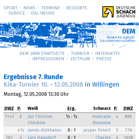
SPORT
NEWS
TERMINE
RESSORTS
SERVICE
DSJ-­INSIDE
DEM
Deutsche Jugend-
Einzelmeisterschaften
DEM 2008 STARTSEITE
TURNIER
INTERAKTIV
IMPRESSIONEN
ZEITPLAN
PRESSE
Ergebnisse 7. Runde
Kika-Turnier
10.
–
12.05.2008
in Willingen
Montag,
12.05.2008
13:30 Uhr
DWZ
P.
Weiß
Erg.
Schwarz
P.
DWZ
1143
6
Jan Christian
½ : ½
Anastasia
4
886
Oleskow
Riasanow
4½
Jannis Alekhanov
0 : 1
Jesper Polert
5
776
781
4
Lars Hausdorf
0 : 1
Charley
4
1038