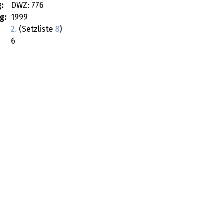
:
DWZ: 776
g:
1999
2.
(Setzliste
8
)
6