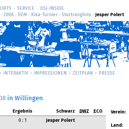
SORTS
SERVICE
DSJ-­INSIDE
2008
DEM
Kika-Turnier
Startrangliste
Jesper Polert
>
>
>
>
>
INTERAKTIV
IMPRESSIONEN
ZEITPLAN
PRESSE
08
in Willingen
Ergebnis
Schwarz
DWZ
ECO
Verein:
0 : 1
Jesper Polert
Land: