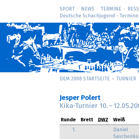
SPORT
NEWS
TERMINE
RES
Deutsche Schachjugend
Termine
>
DEM 2008 STARTSEITE
TURNIER
Jesper Polert
Kika-Turnier
10.
–
12.05.20
Runde
Brett
DWZ
Weiß
1.
Daniel
Savchenko