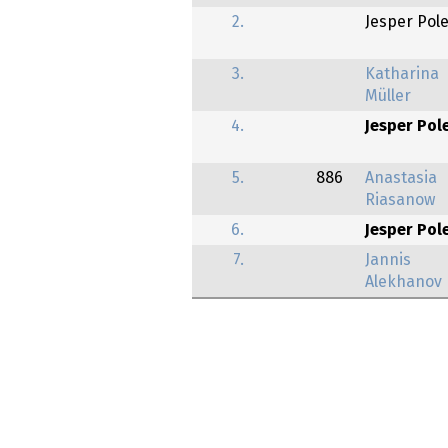
2.
Jesper Pole
3.
Katharina
Müller
4.
Jesper Pol
5.
886
Anastasia
Riasanow
6.
Jesper Pol
7.
Jannis
Alekhanov