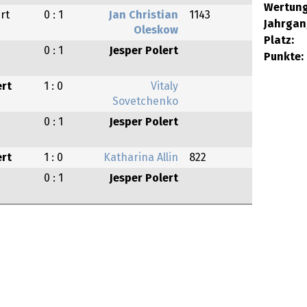
Wertung
rt
0 : 1
Jan Christian
1143
Jahrgan
Oleskow
Platz:
0 : 1
Jesper Polert
Punkte:
ert
1 : 0
Vitaly
Sovetchenko
0 : 1
Jesper Polert
ert
1 : 0
Katharina Allin
822
0 : 1
Jesper Polert