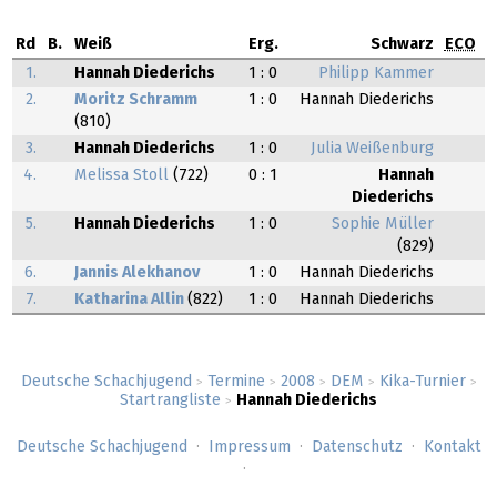
Rd
B.
Weiß
Erg.
Schwarz
ECO
1.
Hannah Diederichs
1 : 0
Philipp Kammer
2.
Moritz Schramm
1 : 0
Hannah Diederichs
(810)
3.
Hannah Diederichs
1 : 0
Julia Weißenburg
4.
Melissa Stoll
(722)
0 : 1
Hannah
Diederichs
5.
Hannah Diederichs
1 : 0
Sophie Müller
(829)
6.
Jannis Alekhanov
1 : 0
Hannah Diederichs
7.
Katharina Allin
(822)
1 : 0
Hannah Diederichs
Deutsche Schachjugend
Termine
2008
DEM
Kika-Turnier
>
>
>
>
>
Startrangliste
Hannah Diederichs
>
Deutsche Schachjugend
Impressum
Datenschutz
Kontakt