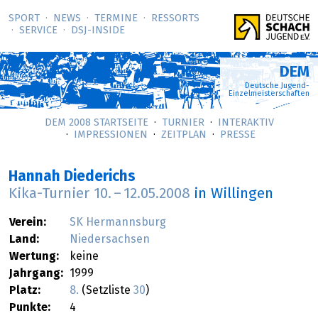
SPORT
NEWS
TERMINE
RESSORTS
SERVICE
DSJ-­INSIDE
DEM
Deutsche Jugend-
Einzelmeisterschaften
DEM 2008 STARTSEITE
TURNIER
INTERAKTIV
IMPRESSIONEN
ZEITPLAN
PRESSE
Hannah Diederichs
Kika-Turnier
10.
–
12.05.2008
in Willingen
Verein:
SK Hermannsburg
Land:
Niedersachsen
Wertung:
keine
Jahrgang:
1999
Platz:
8.
(Setzliste
30
)
Punkte:
4