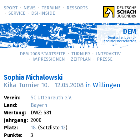
SPORT
NEWS
TERMINE
RESSORTS
SERVICE
DSJ-­INSIDE
DEM
Deutsche Jugend-
Einzelmeisterschaften
DEM 2008 STARTSEITE
TURNIER
INTERAKTIV
IMPRESSIONEN
ZEITPLAN
PRESSE
Sophia Michalowski
Kika-Turnier
10.
–
12.05.2008
in Willingen
Verein:
SC Uttenreuth e.V.
Land:
Bayern
Wertung:
DWZ: 681
Jahrgang:
2000
Platz:
18.
(Setzliste
12
)
Punkte:
3