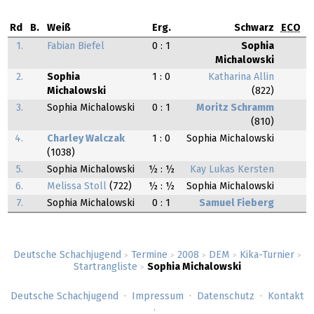
Rd
B.
Weiß
Erg.
Schwarz
ECO
1.
Fabian Biefel
0 : 1
Sophia
Michalowski
2.
Sophia
1 : 0
Katharina Allin
Michalowski
(822)
3.
Sophia Michalowski
0 : 1
Moritz Schramm
(810)
4.
Charley Walczak
1 : 0
Sophia Michalowski
(1038)
5.
Sophia Michalowski
½ : ½
Kay Lukas Kersten
6.
Melissa Stoll
(722)
½ : ½
Sophia Michalowski
7.
Sophia Michalowski
0 : 1
Samuel Fieberg
Deutsche Schachjugend
Termine
2008
DEM
Kika-Turnier
>
>
>
>
>
Startrangliste
Sophia Michalowski
>
Deutsche Schachjugend
Impressum
Datenschutz
Kontakt