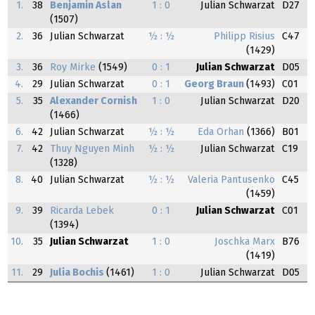
1.
38
Benjamin Aslan
1 : 0
Julian Schwarzat
D27
(1507)
2.
36
Julian Schwarzat
½ : ½
Philipp Risius
C47
(1429)
3.
36
Roy Mirke
(1549)
0 : 1
Julian Schwarzat
D05
4.
29
Julian Schwarzat
0 : 1
Georg Braun
(1493)
C01
5.
35
Alexander Cornish
1 : 0
Julian Schwarzat
D20
(1466)
6.
42
Julian Schwarzat
½ : ½
Eda Orhan
(1366)
B01
7.
42
Thuy Nguyen Minh
½ : ½
Julian Schwarzat
C19
(1328)
8.
40
Julian Schwarzat
½ : ½
Valeria Pantusenko
C45
(1459)
9.
39
Ricarda Lebek
0 : 1
Julian Schwarzat
C01
(1394)
10.
35
Julian Schwarzat
1 : 0
Joschka Marx
B76
(1419)
11.
29
Julia Bochis
(1461)
1 : 0
Julian Schwarzat
D05