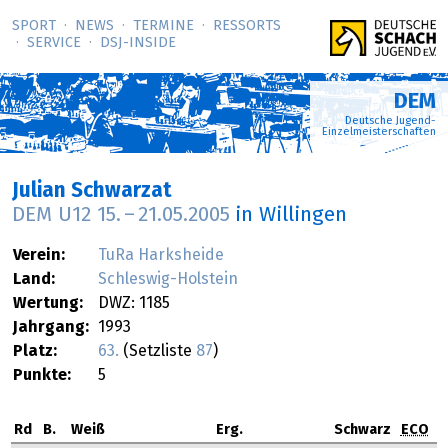
SPORT
NEWS
TERMINE
RESSORTS
SERVICE
DSJ-­INSIDE
DEM
Deutsche Jugend-
Einzelmeisterschaften
Julian Schwarzat
DEM U12
15.
–
21.05.2005
in Willingen
Verein:
TuRa Harksheide
Land:
Schleswig-Holstein
Wertung:
DWZ: 1185
Jahrgang:
1993
Platz:
63.
(Setzliste
87
)
Punkte:
5
Rd
B.
Weiß
Erg.
Schwarz
ECO