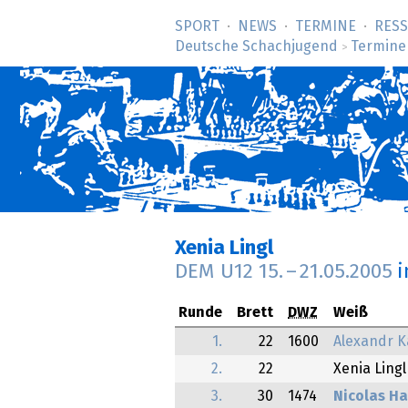
SPORT
NEWS
TERMINE
RES
Deutsche Schachjugend
Termine
>
Xenia Lingl
DEM U12
15.
–
21.05.2005
i
Runde
Brett
DWZ
Weiß
1.
22
1600
Alexandr K
2.
22
Xenia Lingl
3.
30
1474
Nicolas H