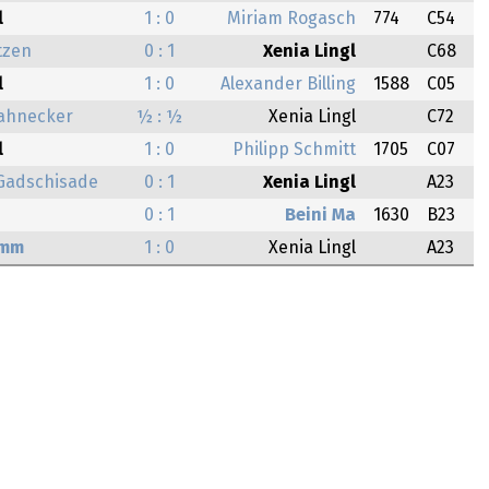
l
1 : 0
Miriam Rogasch
774
C54
tzen
0 : 1
Xenia Lingl
C68
l
1 : 0
Alexander Billing
1588
C05
tahnecker
½ : ½
Xenia Lingl
C72
l
1 : 0
Philipp Schmitt
1705
C07
adschisade
0 : 1
Xenia Lingl
A23
0 : 1
Beini Ma
1630
B23
imm
1 : 0
Xenia Lingl
A23