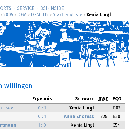
SORTS
SERVICE
DSJ-­INSIDE
2005
DEM
DEM U12
Startrangliste
Xenia Lingl
>
>
>
>
>
n Willingen
Ergebnis
Schwarz
DWZ
ECO
artsev
0 : 1
Xenia Lingl
D02
0 : 1
Anna Endress
1725
B20
artmann
1 : 0
Xenia Lingl
C54