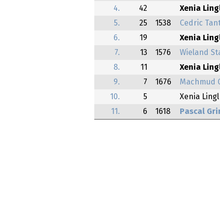
4.
42
Xenia Ling
5.
25
1538
Cedric Tan
6.
19
Xenia Ling
7.
13
1576
Wieland S
8.
11
Xenia Ling
9.
7
1676
Machmud G
10.
5
Xenia Lingl
11.
6
1618
Pascal Gr