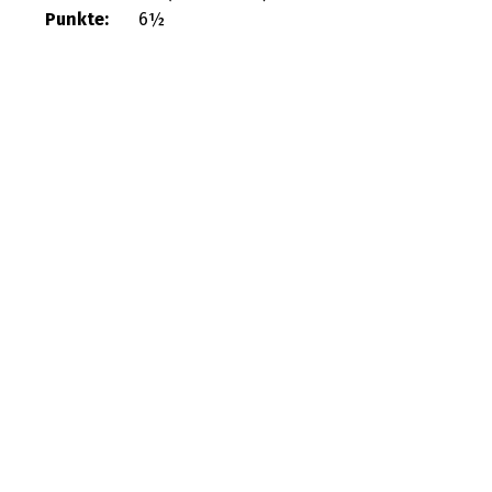
Punkte:
6½