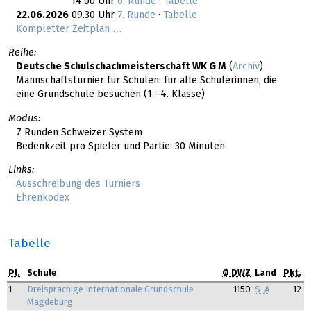
14.00 Uhr
6. Runde
·
Tabelle
22.06.2026
09.30 Uhr
7. Runde
·
Tabelle
Kompletter Zeitplan …
Reihe:
Deutsche Schulschachmeisterschaft WK G M
(
Archiv
)
Mannschaftsturnier für Schulen: für alle Schülerinnen, die
eine Grundschule besuchen (1.–4. Klasse)
Modus:
7 Runden Schweizer System
Bedenkzeit pro Spieler und Partie: 30 Minuten
Links:
Ausschreibung des Turniers
Ehrenkodex
Tabelle
Pl.
Schule
Ø DWZ
Land
Pkt.
1
Dreisprachige Internationale Grundschule
1150
S-A
12
Magdeburg