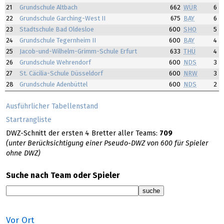
21
Grundschule Altbach
662
WÜR
6
22
Grundschule Garching-West II
675
BAY
6
23
Stadtschule Bad Oldesloe
600
SHO
5
24
Grundschule Tegernheim II
600
BAY
4
25
Jacob-und-Wilhelm-Grimm-Schule Erfurt
633
THÜ
4
26
Grundschule Wehrendorf
600
NDS
3
27
St. Cäcilia-Schule Düsseldorf
600
NRW
3
28
Grundschule Adenbüttel
600
NDS
2
Ausführlicher Tabellenstand
Startrangliste
DWZ-Schnitt der ersten 4 Bretter aller Teams:
709
(unter Berücksichtigung einer Pseudo-DWZ von 600 für Spieler
ohne DWZ)
Suche nach Team oder Spieler
Vor Ort