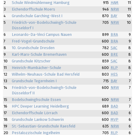
2
Schule Windmühlenweg Hamburg
915
HAM
11
3
Eichendorffschule Moers
946
NRW
11
4
Grundschule Garching-West I
870
BAY
10
5
Friedrich-von-Bodelschwingh-Schule
705
NRW
10
Düsseldorf I
6
Leonardo-Da-Vinci Campus Nauen
899
BRA
9
7
Fred-Vogel-Grundschule
600
BRA
9
8
10. Grundschule Dresden
782
SAC
8
9
Karl-Marx-Schule Bremerhaven
600
BRE
8
10
Grundschule Kitzscher
859
SAC
8
11
Heinrich-Mumbächer-Schule
600
RLP
8
12
Wilhelm-Neuhaus-Schule Bad Hersfeld
803
HES
7
13
Grundschule Tegernheim I
715
BAY
7
14
Friedrich-von-Bodelschwingh-Schule
600
NRW
7
Düsseldorf II
15
Bodelschwinghschule Essen
600
NRW
7
16
HPC Deeper Learning Heidelberg
689
BAD
7
17
Eichendorffschule Lörrach
600
BAD
6
18
Grundschule Lankow Schwerin
600
MVP
6
19
St.-Sebastian-Grundschule Raesfeld
635
NRW
6
20
Pestalozzischule Ingelheim
705
RLP
6