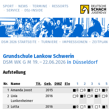
SPORT
NEWS
TERMINE
RESSORTS
SERVICE
DSJ-­INSIDE
DSM 2026 STARTSEITE
TURNIERE
IMPRESSIONEN
ZEITPLAN
Grundschule Lankow Schwerin
DSM WK G M
19.
–
22.06.2026
in Düsseldorf
Aufstellung
Nr.
Name
Tit.
Geb.
DWZ
Elo
1
2
3
4
5
1
Amanda Joost
2015
0
0
0
1
0
2
Livia
2016
0
0
0
0
0
Lunkenheimer
3
Lotta
2016
0
1
1
1
1