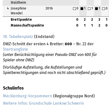
Waldheim
4
Josephine
2016
0
1
1
1
0
Wendel
Brettpunkte
0
2
2
3
1
Mannschaftspunkte
0
1
1
2
0
18. Tabellenplatz
(Endstand)
DWZ-Schnitt der ersten 4 Bretter:
600
– Nr. 22 der
Startrangliste
(unter Berücksichtigung einer Pseudo-DWZ von 600 für
Spieler ohne DWZ)
(Vorläufige Aufstellung, die Aufstellungen und
Spielberechtigungen sind noch nicht abschließend geprüft.)
Schulinfos
Mecklenburg-Vorpommern
(Regionalgruppe Nord)
Weitere Infos: Grundschule Lankow Schwerin