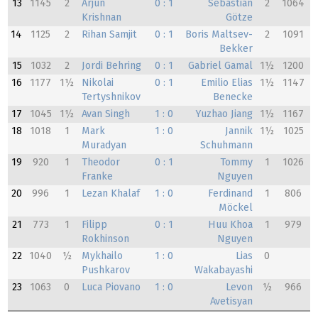
13
1145
2
Arjun
0 : 1
Sebastian
2
1064
Krishnan
Götze
14
1125
2
Rihan Samjit
0 : 1
Boris Maltsev-
2
1091
Bekker
15
1032
2
Jordi Behring
0 : 1
Gabriel Gamal
1½
1200
16
1177
1½
Nikolai
0 : 1
Emilio Elias
1½
1147
Tertyshnikov
Benecke
17
1045
1½
Avan Singh
1 : 0
Yuzhao Jiang
1½
1167
18
1018
1
Mark
1 : 0
Jannik
1½
1025
Muradyan
Schuhmann
19
920
1
Theodor
0 : 1
Tommy
1
1026
Franke
Nguyen
20
996
1
Lezan Khalaf
1 : 0
Ferdinand
1
806
Möckel
21
773
1
Filipp
0 : 1
Huu Khoa
1
979
Rokhinson
Nguyen
22
1040
½
Mykhailo
1 : 0
Lias
0
Pushkarov
Wakabayashi
23
1063
0
Luca Piovano
1 : 0
Levon
½
966
Avetisyan