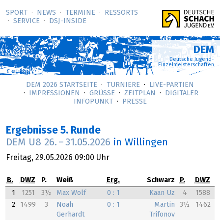
SPORT
NEWS
TERMINE
RESSORTS
SERVICE
DSJ-­INSIDE
DEM
Deutsche Jugend-
Einzelmeisterschaften
DEM 2026 STARTSEITE
TURNIERE
LIVE-PARTIEN
IMPRESSIONEN
GRÜSSE
ZEITPLAN
DIGITALER
INFOPUNKT
PRESSE
Ergebnisse 5. Runde
DEM U8
26.
–
31.05.2026
in Willingen
Freitag,
29.05.2026
09:00 Uhr
B.
DWZ
P.
Weiß
Erg.
Schwarz
P.
DWZ
1
1251
3½
Max Wolf
0 : 1
Kaan Uz
4
1588
2
1499
3
Noah
0 : 1
Martin
3½
1462
Gerhardt
Trifonov