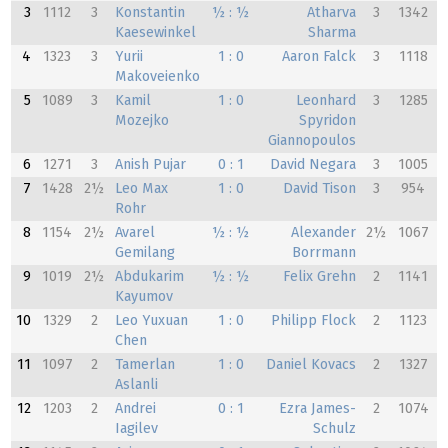
3
1112
3
Konstantin
½ : ½
Atharva
3
1342
Kaesewinkel
Sharma
4
1323
3
Yurii
1 : 0
Aaron Falck
3
1118
Makoveienko
5
1089
3
Kamil
1 : 0
Leonhard
3
1285
Mozejko
Spyridon
Giannopoulos
6
1271
3
Anish Pujar
0 : 1
David Negara
3
1005
7
1428
2½
Leo Max
1 : 0
David Tison
3
954
Rohr
8
1154
2½
Avarel
½ : ½
Alexander
2½
1067
Gemilang
Borrmann
9
1019
2½
Abdukarim
½ : ½
Felix Grehn
2
1141
Kayumov
10
1329
2
Leo Yuxuan
1 : 0
Philipp Flock
2
1123
Chen
11
1097
2
Tamerlan
1 : 0
Daniel Kovacs
2
1327
Aslanli
12
1203
2
Andrei
0 : 1
Ezra James-
2
1074
Iagilev
Schulz