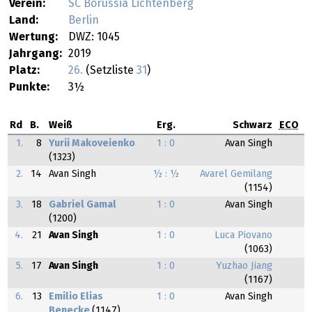
Verein:
SC Borussia Lichtenberg
Land:
Berlin
Wertung:
DWZ: 1045
Jahrgang:
2019
Platz:
26.
(Setzliste
31
)
Punkte:
3½
Rd
B.
Weiß
Erg.
Schwarz
ECO
1.
8
Yurii Makoveienko
1 : 0
Avan Singh
(1323)
2.
14
Avan Singh
½ : ½
Avarel Gemilang
(1154)
3.
18
Gabriel Gamal
1 : 0
Avan Singh
(1200)
4.
21
Avan Singh
1 : 0
Luca Piovano
(1063)
5.
17
Avan Singh
1 : 0
Yuzhao Jiang
(1167)
6.
13
Emilio Elias
1 : 0
Avan Singh
Benecke
(1147)