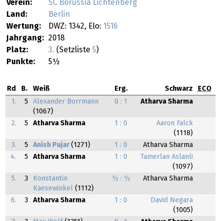
Verein:
SC Borussia Lichtenberg
Land:
Berlin
Wertung:
DWZ: 1342, Elo:
1516
Jahrgang:
2018
Platz:
3.
(Setzliste
5
)
Punkte:
5½
Rd
B.
Weiß
Erg.
Schwarz
ECO
1.
5
Alexander Borrmann
0 : 1
Atharva Sharma
(1067)
2.
5
Atharva Sharma
1 : 0
Aaron Falck
(1118)
3.
5
Anish Pujar
(1271)
1 : 0
Atharva Sharma
4.
5
Atharva Sharma
1 : 0
Tamerlan Aslanli
(1097)
5.
3
Konstantin
½ : ½
Atharva Sharma
Kaesewinkel
(1112)
6.
3
Atharva Sharma
1 : 0
David Negara
(1005)