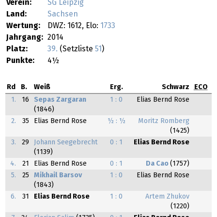
Verein:
SG Leipzig
Land:
Sachsen
Wertung:
DWZ: 1612, Elo:
1733
Jahrgang:
2014
Platz:
39.
(Setzliste
51
)
Punkte:
4½
Rd
B.
Weiß
Erg.
Schwarz
ECO
1.
16
Sepas Zargaran
1 : 0
Elias Bernd Rose
(1846)
2.
35
Elias Bernd Rose
½ : ½
Moritz Romberg
(1425)
3.
29
Johann Seegebrecht
0 : 1
Elias Bernd Rose
(1139)
4.
21
Elias Bernd Rose
0 : 1
Da Cao
(1757)
5.
25
Mikhail Barsov
1 : 0
Elias Bernd Rose
(1843)
6.
31
Elias Bernd Rose
1 : 0
Artem Zhukov
(1220)